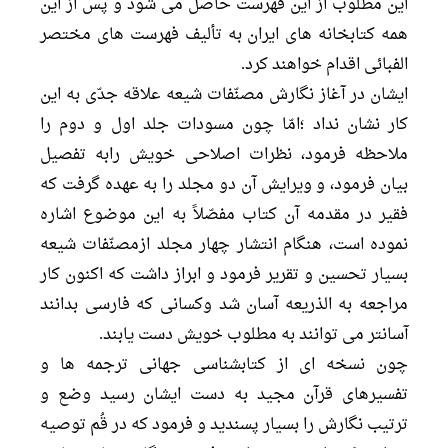
اين مطلوب از اين فهرست حاصل مى شود و پس از اين
همه كتابخانه هاى ايران به تأليف فهرست هاى مختصر
الفبائى اقدام خواهند كرد.
ايشان در آغاز نگارش مصنّفات شيعه علاقه جدّى به اين
كار نشان نداد ؛امّا چون مسودات جلد اول و دوم را
ملاحظه فرمود، نظرات اصلاحى خويش رابه تفصيل
بيان فرمود، و ويرايش آن دو مجلد را به عهده گرفت كه
فقير در مقدمه آن كتاب مفصّلاً به اين موضوع اشاره
نموده است، هنگام انتشار چهار مجلد ازمصنّفات شيعه
بسيار تحسين و تقرير فرمود و ابراز داشت كه اكنون كار
مراجعه به الذريعه آسان شد وكسانى كه فارسى بدانند
آسانتر مى توانند به مطلوب خويش دست يابند.
چون نسخه اى از كتابشناسى جهانى ترجمه ها و
تفسيرهاى قرآن مجيد به دست ايشان رسيد وضع و
ترتيب نگارش را بسيار پسنديد و فرمود كه در قُم توصيه