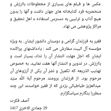
عكس ها و فيلم هاى بسيارى از مخطوطات باارزش و
منحصربه فرد كتابخانه هاى جهان داشت و آنها را بدون
هيچ آداب و ترتيبى به دسترس استفاده ء اهل تحقيق و
مراكز پژوهشى مى نهاد.
فقير به فرزندان گرامى و دوستان دانشور ايشان ـ به ويژه
مؤسسه آل البيت سفارش مى كند : يادداشتهاى پراكنده
ايشان كه اجل مهلت انتشار آن را نداد، بسيار است و
باارزش. در تدوين و انتشار آنها همّت نماييد. به خصوص
تهذيب الذريعه كه تكميل و نشر آن يكى از آرزوهاى آن
مرحوم بود. از فرزندان برومند مرحوم آية الله سيّد
عبدالعزيز طباطبائى يزدى كه از فقير خواستند اين چند
سطررا بنگارم سپاسگزارم.
آصف فكرت
29 جمادى الاخرى 1417