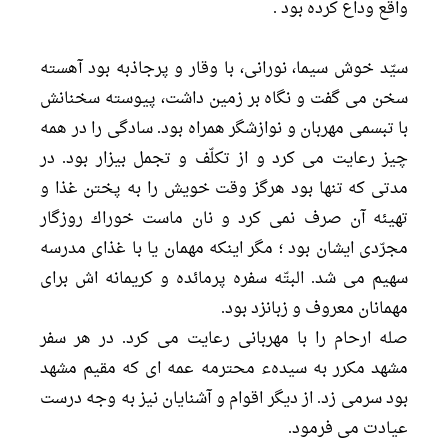
واقع وداع كرده بود .
سيّد خوش سيما، نورانى، با وقار و پرجاذبه بود آهسته
سخن مى گفت و نگاه بر زمين داشت، پيوسته سخنانش
با تبسمى مهربان و نوازشگر همراه بود. سادگى را در همه
چيز رعايت مى كرد و از تكلّف و تجمل بيزار بود. در
مدتى كه تنها بود هرگز وقت خويش را به پختن غذا و
تهيئه آن صرف نمى كرد و نان ماست خوراك روزگار
مجرّدى ايشان بود ؛ مگر اينكه مهمان يا با غذاى مدرسه
سهيم مى شد. البتّه سفره پرمائده و كريمانه اش براى
مهمانان معروف و زبانزد بود.
صله ارحام را با مهربانى رعايت مى كرد. در هر سفر
مشهد مكرر به سيدهء محترمه عمه اى كه مقيم مشهد
بود سرمى زد. از ديگر اقوام و آشنايان نيز به وجه درست
عيادت مى فرمود.