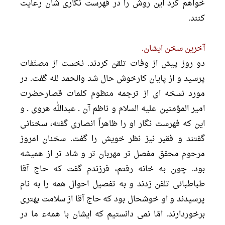
خواهم كرد اين روش را در فهرست نگارى شان رعايت
كنند.
آخرين سخن ايشان.
دو روز پيش از وفات تلقن كردند. نخست از مصنّفات
پرسيد و از پايان كارخوش حال شد والحمد لله گفت. در
مورد نسخه اى از ترجمه منظوم كلمات قصارحضرت
امير المؤمنين عليه السلام و ناظم آن ـ عبدالله هروى ـ و
اين كه فهرست نگار او را ظاهراً انصارى گفته، سخنانى
گفتند و فقير نيز نظر خويش را گفت. سخنان امروز
مرحوم محقق مفصل تر مهربان تر و شاد تر از هميشه
بود. چون به خانه رفتم، فرزندم گفت كه حاج آقا
طباطبائى تلفن زدند و به تفصيل احوال همه را به نام
پرسيدند و او خوشحال بود كه حاج آقا از سلامت بهترى
برخوردارند. امّا نمی دانستیم که ایشان با همهء ما در