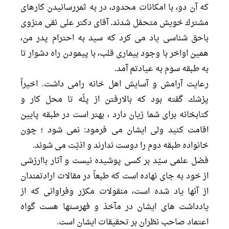
كه آن دو، با امكانات محدود، در به ثمررسانيدن كارهاى
مشترك خويش متحمّل شدند. آقاى دكتر على نقى منزوى
باحق شناسى ياد مى كرد كه سيد به احترام پدر من،
همين اواخر با وجود بيمارى قلب، با پيمودن راه دشوار تا
به طبقه سوم به عيادتم آمد.
رعايت آرامش و آسايش اهل خانه رامى داشت. اخيراً
پزشك گفته بود كه بالارفتن از پلّه تا محل كار و
كتابخانه براى شما زيان دارد ، بهتر است در طبقه پايين
اقامت كنيد ولى ایشان می فرمود: نمى شود ؛ چون
خانواده طبقه دوم را دوست ندارند و اذيّت مى شوند.
فضل علمى سيّد بر كسى پوشيده نيست و آثار باارزشى
از خود به جاى نهاده است كه طبعاً در مقالات ارادتمندان
از آنها ياد شده است، منقولات مكرّر وفراوانى كه از
يادداشت هاى ايشان در مآخذ و فهرستها هست گواه
اعتماد صاحب نظران بر تحقيقات ايشان است.