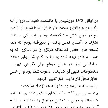
در اوائل 1362خورشیدی با دانشمند فقيد شادروان آية
الله سيّد عبدالعزيز محقق طباطبائى آشنا شدم. از اقامت
من در ايران شش ماه گذشته بود و به تازگى سعادت
تشرّف به آستان قدس يافته و پذيرفته بودم كه همه
نسخه هاى خطى كتابخانه مركزى را در دفاترى كه به
همين منظور تهيّه شده بود، ثبت كنم. شادروان محقق
طباطبایی نيز، در همان موقع براى نگارش فهرست
مخطوطات فقهى آن كتابخانه دعوت شده بود و از حُسنِ
اتفاق محلّ كار ما يك اتاق تعيين گرديد.
يك سلسله علل معنوى ما را به هم نزديك ساخت :
چند سالى مى گذشت كه ایشان نا گزیر شده بود خانه و
كتابخانه و درس و تحقيق درعراق را رها کند و مقیم
آستانهء مقدسهء قم شود. نگارنده نيز ناگزير آكادمى