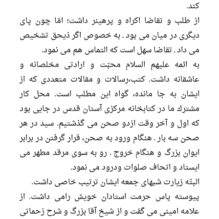
كند.
از طلب و تقاضا اكراه و پرهينر داشت؛ امّا چون پاى
ديگرى در ميان مى بود ـ به خصوص اگر ذيحق تشخيص
مى داد ـ تقاضا سهل است كه التماس هم مى نمود.
به ائمه عليهم السلام محبّت و ارادتى مخلصانه و
عاشقانه داشت. كتب،رسالات و مقالات متعددى كه از
ايشان به جا مانده، گواه اين مطلب است. محل كار
مشترك ما در كتابخانه مركزى آستان قدس در جايى بود
كه اول و آخر وقت ازدو صحن مى گذشتيم. سيد در هر
صحن سه بار ـ هنگام ورود به صحن، قرار گرفتن در برابر
ايوان بزرگ و هنگام خروج ـ رو به سوى مرقد مطهر می
ایستاد و اتحاف صلوات ودرود مى نمود.
البتّه زيارت شبهاى جمعه ايشان ترتيب خاصى داشت.
پيوسته پاس حرمت استادان خويش رامى داشت. از
علامه امينى مى گفت و از شيخ آقا بزرگ و شرح زحماتى