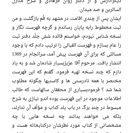
ديگرآثارش و از دكتر روان فرهادى و شرح منازل
السائرين و صد ميدان.
ايشان پس از چندى اقامت در مشهد به قُم بازگشت و من
ثبت مخطوط رابه پايان رساندم و گرچه فهرست نگار و
نسخه شناس نبودم، خواستم فائده شش جلّد دفتر ثبت
را عام بسازم و فهرست الفبائى را ترتيب دادم كه با وجود
مسائلى كه براى آن فهرست پيش آمد، سرانجام در 1369
انتشار يافت. مرحوم آقا عزيزبسيار شادمان شد و به ياد
دارم كه چند نسخه تهيه فرمود. گفتم كه اين فهرست
مختصر با همه نادرستى ها و كاستيها چگونه مطلوب
شما شد ؟ فرمودبسيارى از محققان سالهاست كه طالب
اطلاعات موجود در اين فهرست بوده اندو نيازى به شرح
مبسوط در چند برگ در باب يك كتاب و مؤلّف آن ندارند،
بلكه مى خواهند بدانند چه نسخه هايى با چه
مشخصاتى از كتاب مورد نظرشان دركتابخانه هست و