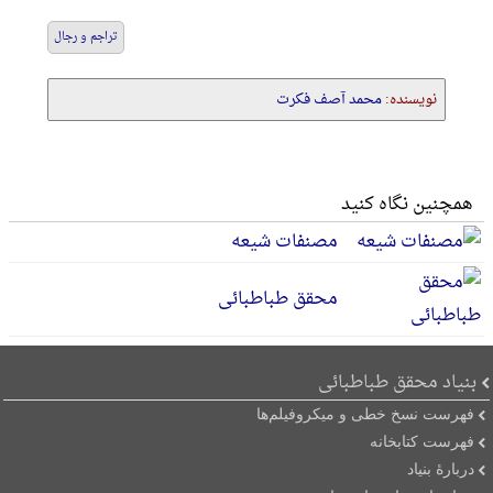
تراجم و رجال
نویسنده:
محمد آصف فکرت
همچنین نگاه کنید
مصنفات شیعه
محقق طباطبائی
بنیاد محقق طباطبائی
فهرست نسخ خطی و میکروفیلم‌ها
فهرست کتابخانه
دربارۀ بنیاد