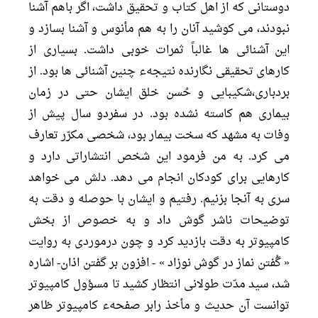
دوستانى كه از اهل كتاب و تحقيق داشت، اگر باهم آشنا
نبودند، مى كوشيد آنان را به هم مأنوس و آشنا بسازد و
اين آشنائى ها غالباً ثمرات خوبى داشت. بسيارى از
كارهاى تحقيقى نگارنده نتيجهء چنين آشنائى ها بود. از
بردبارى،شكيبايى و حُسن خلق ايشان حتى در زمان
بيمارى هم كاسته نشده بود. در سفردو سال پيش از
وفات به مشهد كه سخت بيمار بود، شخصى مكرّر تعارف
مى كرد. به من فرمود اين شخص انتشاراتى دارد و
كارهايى براى كودكان انجام مى دهد. دلش مى خواهد
سرى به آنجا بزنيم. رفتيم و ايشان با حوصله و دقت به
توضيحات ناشر گوش داد و به خصوص از بخش
كامپيوتر به دقت بازديد كرد و چون درموردى به روايت
« گُفتن نماز در گوش نوزاد » - افزون بر گفتن اذان- اشاره
شد، سيد مدّت طولانى انتظار كشيد تا مسؤول كامپيوتر
توانست آن حديث و مأخذ رابر صفحهء كامپيوتر ظاهر