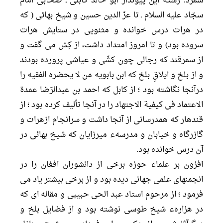
شمرد. رشته اين پيونداز ابو خالد كابلى ـ صحابى امام
سجّاد عليه السلام ـ تا عزّ الدين حسين و شيخ بهائى ( که
در هرات درس خوانده و مثنویی در ستایش هرات
سروده بود) و تا امروز امتداد داشت، از كِش مى گفت و
از سمرقند كه رجالى چون كشّى و عياشى پرورده بودند
و از بلخ و ايلاقِ بلخ كه ابن بابويه من لا يحضره الفقيه را
درآنجا نگاشته بود ؛ از كابل كه احمد بن عبدالرّضا عمدة
الاعتماد فى كيفية الاجتهاد را در آنجا تأليف كرده بود ؛ از
قندهار كه همدرسانى از آنجا داشت و سرانجام ازهرات و
گازرگاه و خيابان و مدرسهء ميرزايان كه شيخ بهائى در
آن درس خوانده بود.
افزون بر علماء حوزه برخى از دانشوران افغان را در
انجمنهاى علمى جهانى ديده بود و از برخى بيشتر ياد مى
فرمود ؛ از مرحوم استاد عبد الحى حبيبى و مقاله اى كه
در هزارهء شيخ طوسى نوشته بود و از فضايل بلخ و