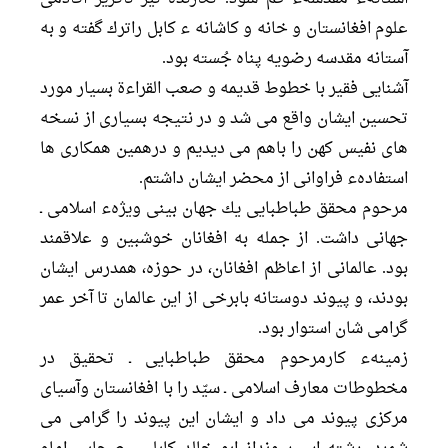
علوم افغانستان و خانه و كاشانه ء كابل راترك گفته و به
آستانه مقدسه رضویه پناه جُسته بود.
آشنايى فقير با خطوط قديمه و صعب القراءة بسيار مورد
تحسين ايشان واقع مى شد و در نتيجه بسيارى از نسخه
هاى نفيس كهن را باهم مى ديديم و درهمين همكارى ها
استفادهء فراوانى از محضر ايشان داشتم.
مرحوم محقق طباطبایی يك جهان بينى ویژهء اسلامى ـ
جهانى داشت. از جمله به افغانان خوشبين و علاقمند
بود. عالمانى از اعاظم افغانان، در حوزه، همدرس ايشان
بودند، و پيوند دوستانه بابرخى از اين عالمان تا آخر عمر
گرامى شان استوار بود.
زمينهء كارمرحوم محقق طباطبایی ـ تحقيق در
مخطوطات معارف اسلامى ـ سيّد را با افغانستان وآسياى
مركزى پيوند مى داد و ايشان اين پيوند را گرامى مى