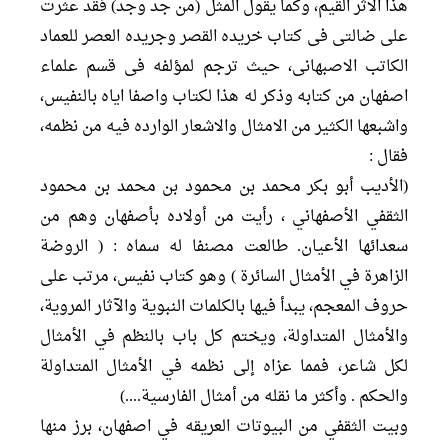
هذا الاثر القیم، وکما یقول المثل (من جد وجد) فقد عثرت
علی ضالتی فی کتاب خریده القصر وجریده العصر للعماد
الکاتب الاصبهانی، حيث ترجم لمؤلفه فی قسم علماء
اصفهان من کتابه وذکر له هذا لکتاب واصفا ایاه بالنفیس،
واشبعها الكثير من الامثال والاشعار الوارده فيه من نظمه،
فقال :
(الأديب أبو بكر محمد بن محمود بن محمد بن محمود
الثقفي الأصفهاني ، رأيت من أولاده بأصفهان وهم من
سعدائها الأعيان. طالعت مصنفا له سماه : ( الروضة
الزاهرة في الأمثال السائرة ) وهو كتاب نفيس، مرتب على
حروف المعجم، يبدأ فيها بالكلمات النبوية والآثار المروية،
والأمثال المتداولة، ويختم كل باب بالنظم في الأمثال
لكل شاعر، فمما عزاه إلى نظمه في الأمثال المتداولة
والحكم . وأكثر ما نقله من أمثال الفارسية....)
وبيت الثقفي من البيوتات العريقه في اصفهان، برز منها