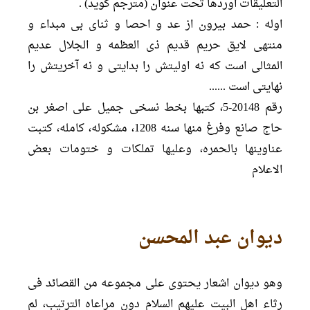
التعلیقات اوردها تحت عنوان (مترجم گوید) .
اوله : حمد بیرون از عد و احصا و ثنای بی مبداء و
منتهی لایق حریم قدیم ذی العظمه و الجلال عدیم
المثالی است که نه اولیتش را بدایتی و نه آخریتش را
نهایتی است ......
رقم 20148-5، کتبها بخط نسخی جمیل علی اصغر بن
حاج صانع وفرغ منها سنه 1208، مشکوله، کامله، کتبت
عناوینها بالحمره، وعلیها تملکات و ختومات بعض
الاعلام
دیوان عبد المحسن
وهو دیوان اشعار یحتوی علی مجموعه من القصائد فی
رثاء اهل البیت علیهم السلام دون مراعاه الترتیب، لم