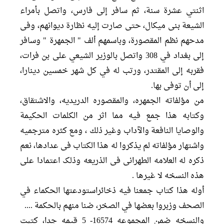
اثنتي عشرة سنة، ثم سافر إلى فارس، واتصل بأمراء
الشيعة بنى ميكال، حتى صارت إليه نظارة ديوانهم، وفى
مدحهم نظم المقصورة، وباسمهم ألف " الجمهرة " وسافر
إلى بغداد في 308 واتصل بالوزير الشيعي على بن فرات،
فقربه إلى المقتدر، ورتب له في كل شهر خمسين دينارا،
إلى أن توفى بها.
من مؤلفاته الجمهره، والمقصوره الدریدیه، والاشتقاق،
وکتابه هذا جمع فیه مما اثر من الكلمات الحكيمة
والوصايا النافعة والآداب وغير ذلك ، ومع کثره مترجمیه
واشتهار مؤلفاته لم یذکروا له هذا الکتاب فی عدادها، نعم
ذکره له العلامه الطهرانی فی الذریعه وذلک اعتمادا علی
هذه النسخه لا غیرها .
أوله هذا كتاب جمعنا فيه ذخائراستودعتها الحكماء في
الصحف وزبروا بعضها في الصخر، ضنا منهم بالحكمة ....
والنسخه ضمن المجموعه 16574- 5 قیمه جدا، کتبت