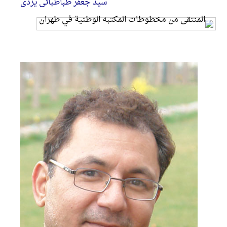
سید جعفر طباطبائی یزدی