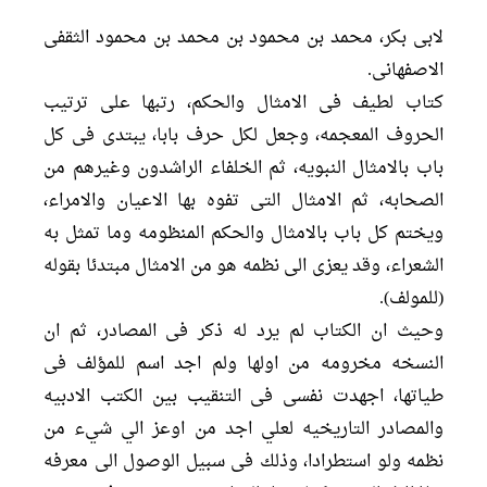
لابی بکر، محمد بن محمود بن محمد بن محمود الثقفی
الاصفهانی.
کتاب لطیف فی الامثال والحکم، رتبها علی ترتیب
الحروف المعجمه، وجعل لکل حرف بابا، یبتدی فی کل
باب بالامثال النبویه، ثم الخلفاء الراشدون وغیرهم من
الصحابه، ثم الامثال التی تفوه بها الاعیان والامراء،
ویختم کل باب بالامثال والحکم المنظومه وما تمثل به
الشعراء، وقد یعزی الی نظمه هو من الامثال مبتدئا بقوله
(للمولف).
وحیث ان الکتاب لم یرد له ذکر فی المصادر، ثم ان
النسخه مخرومه من اولها ولم اجد اسم للمؤلف فی
طیاتها، اجهدت نفسی فی التنقیب بین الکتب الادبیه
والمصادر التاریخیه لعلي اجد من اوعز الي شيء من
نظمه ولو استطرادا، وذلك فی سبیل الوصول الی معرفه