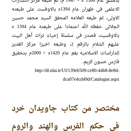
بدمشق عام 1366 ه = 1947 م، ثم طبعه مرکز انتشارات
الاعلمی فی طهران عام 1394ه بالاوفست علی طبعته
الاولی، ثم طبعه العلامه المحقق السید محمد حسین
الجلالی حفظه الله اعتمادا على طبعته عام 1394 ه
بالاوفسيت فصدر فی سلسلة إحياء تراث أهل البيت
عليهم السّلام بالرقم 2، وطبعه اخیرا مرکز الغدیر
للداراسات الاسلامیه بقم عام 1420ه = 2000م بتحقیق
فارس حسون کریم.
http://dl.nlai.ir/UI/139eb509-ce80-44b8-8e8d-
dca07e4cd49d/Catalogue.aspx
مختصر من کتاب جاویدان خرد
فی حکم الفرس والهند والروم