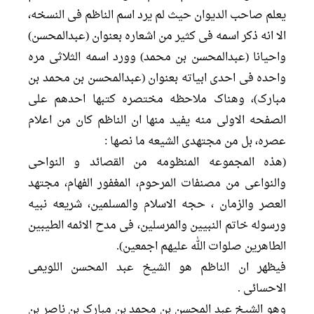
یعلم صاحب الدیوان حیث لم یرد اسم الناظم فی النسخه،
الا انه ذکر اسمه فی کثیر من اشعاره بعنوان (عبدالمحسن)
واحیانا (عبدالمحسن بن محمد) وورد اسمه الثلاثی مره
واحده فی احدی ابیاته بعنوان (عبدالمحسن بن محمد بن
مبارک)، وهناک ملاحظه مختصره کتبها احدهم علی
الصفحه الاولی منه یفید منها ان الناظم کان من اعلام
عصره، بل من مجتهدی الشیعه ما نصها :
(هذه المجموعه المنظومه من القصائد و النواحی
والنواعی من مصنفات المرحوم، المغفور الفهام، مجتهد
العصر والزمان ، حجه الاسلام والمسلمین، شریعه نبیه
ورسوله خاتم النبیین والمرسلین، فی مدح الائمه الطیبین
الطاهرین صلوات الله علیهم اجمعین).
فیظهر ان الناظم هو الشیخ عبد المحسن اللویمی
الاحسائی .
وهو الشیخ عبد المحسن بن محمد بن مبارک بن ناصر بن