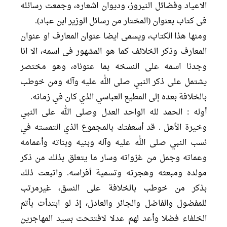
الاعیاد وفضائل النیروز، ودیوان اشعاره، وجمعت رسائله
فی کتاب بعنوان (المختار من رسائل الوزیر ابن عباد).
ومنها هذا الکتاب، ویسمی ایضا عنوان المعارف او عنوان
المعارف وذکر الخلائف کما هو المشهور فی اسمه، الا انا
وجدنا اسمه علی النسخه بما عنوناه، وهو مختصر
يشتمل على ذكر النبي صلی الله علیه وآله ومن خوطب
بالخلافة بعده إلى المطيع العباسي الذي كان في زمانه.
أوله : الحمد لله الواحد العدل وصلى الله على النبي
وخيرة الأهل . قد أسعفتك بالمجموع الذي التمسته في
نسب النبي صلى الله عليه وآله وبنيه وبناته وأعمامه
وعماته وجمل من غزواته وسار ما يتعلق بذلك من ذكر
مولده ومبعثه وهجرته وتسمية أفراسه. واتبعت ذلك
بذكر من خوطب بالخلافة على النسق، غيرمرتب
للمفضول والفاضل والجائر والعادل، إذ لو ابتدأت بأتم
الخلفاء فضلا وأعد لهم عدلا لافتتحت بسيد المهاجرين