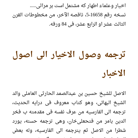
اخیار وعلماء اطهار که مشتمل است بر مراثی.....
نسخه رقم 16658-5، ناقصه الآخر، من مخطوطات القرن
الثالث عشر او الرابع عشر، فی 84 ورقه.
ترجمه وصول الاخیار الی اصول
الاخبار
الاصل للشیخ حسین بن عبدالصمد الحارثی العاملی والد
الشیخ البهائی، وهو کتاب معروف فی درایه الحدیث،
ترجمه الی الفارسیه من عرف نفسه فی مقدمته ب فخر
الدین بامر من فتحعلی‌خان، وهی ترجمه حسنه، یورد
شطرا من الاصل ثم یترجمه الی الفارسیه، وله بعض