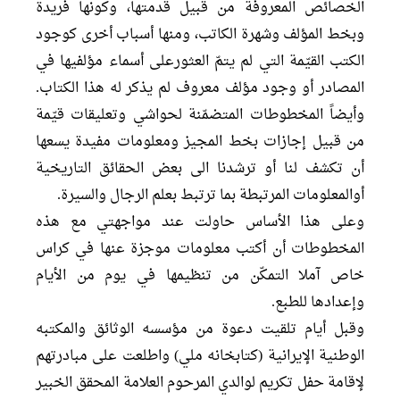
الخصائص المعروفة من قبيل قدمتها، وكونها فريدة
وبخط المؤلف وشهرة الكاتب، ومنها أسباب أخرى کوجود
الكتب القيّمة التي لم يتمّ العثورعلى أسماء مؤلفيها في
المصادر أو وجود مؤلف معروف لم يذکر له هذا الکتاب.
وأيضاً المخطوطات المتضمّنة لحواشي وتعليقات قيّمة
من قبيل إجازات بخط المجيز ومعلومات مفيدة يسعها
أن تكشف لنا أو ترشدنا الى بعض الحقائق التاريخية
أوالمعلومات المرتبطة بما ترتبط بعلم الرجال والسيرة.
وعلى هذا الأساس حاولت عند مواجهتي مع هذه
المخطوطات أن أكتب معلومات موجزة عنها في كراس
خاص آملا التمكّن من تنظيمها في يوم من الأيام
وإعدادها للطبع.
وقبل أيام تلقيت دعوة من مؤسسه الوثائق والمکتبه
الوطنية الإيرانية (کتابخانه ملي) واطلعت على مبادرتهم
لإقامة حفل تكريم لوالدي المرحوم العلامة المحقق الخبير