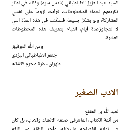
السيد عبد العزيز الطباطبائي (قدس سره) وذلك في اطار
تكريمهم لحماة المخطوطات، فرأيت لزوماً على نفسي
المشاركة، ولو بشكل بسيط، فتمكّنت في هذه المدّة التي
لا تتجاوزعدة أيام، القيام بتعريف هذه المخطوطات
العشرة.
ومن الله التوفيق
جعفر الطباطبائي اليزدي
طهران - غرة محرم 1435هـ
الادب الصغیر
لعبد الله بن المقفع
من أئمة الكتاب، الماهرفی صنعه الانشاء والادب، بل کان
فی نهایه الفصاحه والبلاغه، وأحد النقلة من اللغه