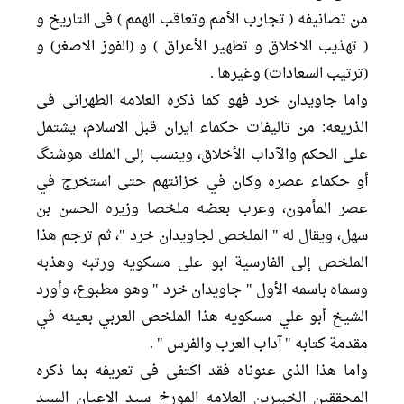
من تصانیفه ( تجارب الأمم وتعاقب الهمم ) فی التاریخ و
( تهذيب الاخلاق و تطهير الأعراق ) و (الفوز الاصغر) و
(ترتیب السعادات) وغیرها .
واما جاویدان خرد فهو کما ذکره العلامه الطهرانی فی
الذریعه: من تالیفات حکماء ایران قبل الاسلام، یشتمل
علی الحكم والآداب الأخلاق، وينسب إلى الملك هوشنگ
أو حكماء عصره وكان في خزانتهم حتى استخرج في
عصر المأمون، وعرب بعضه ملخصا وزيره الحسن بن
سهل، ويقال له " الملخص لجاويدان خرد "، ثم ترجم هذا
الملخص إلى الفارسية ابو علی مسکویه ورتبه وهذبه
وسماه باسمه الأول " جاويدان خرد " وهو مطبوع، وأورد
الشيخ أبو علي مسكويه هذا الملخص العربي بعينه في
مقدمة كتابه " آداب العرب والفرس " .
واما هذا الذی عنوناه فقد اکتفی فی تعریفه بما ذکره
المحققین الخبیرین العلامه المورخ سید الاعیان السید