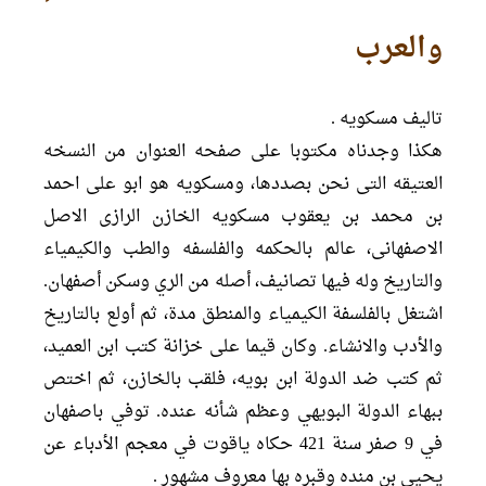
والعرب
تالیف مسکویه .
هکذا وجدناه مکتوبا علی صفحه العنوان من النسخه
العتیقه التی نحن بصددها، ومسکویه هو ابو علی احمد
بن محمد بن یعقوب مسکویه الخازن الرازی الاصل
الاصفهانی، عالم بالحکمه والفلسفه والطب والکیمیاء
والتاریخ وله فیها تصانیف، أصله من الري وسكن أصفهان.
اشتغل بالفلسفة الكيمياء والمنطق مدة، ثم أولع بالتاريخ
والأدب والانشاء. وكان قيما على خزانة كتب ابن العميد،
ثم كتب ضد الدولة ابن بويه، فلقب بالخازن، ثم اختص
ببهاء الدولة البويهي وعظم شأنه عنده. توفي باصفهان
في 9 صفر سنة 421 حكاه ياقوت في معجم الأدباء عن
يحيى بن منده وقبره بها معروف مشهور .