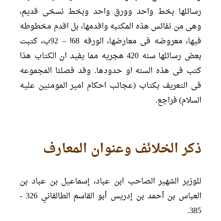
رسائلها بخط واحد وورق واحد وبخط نسخی قدیم،
وهی من نفائس هذه المکتبه واقدمها، بل اقدم مخطوطه
فیها، معروضه فی معارضها، الورقه 68ا – 92ب، کتبت
بعض رسائلها سنه 420 هجریه مما یفید ان الکتاب هذا
کتب فی هذه السنه او حدودها. وقد فصلنا المجموعه
فی التعریف بکتاب (عجائب احکام امیر المومنین علیه
السلام) فراجع.
ذکر الخلائف وعنوان المعارف
للوزیر الشهیر الصاحب ابن عباد، إسماعيل بن عباد بن
العباس بن أحمد بن إدريس أبو القاسم الطالقاني 326 -
385.