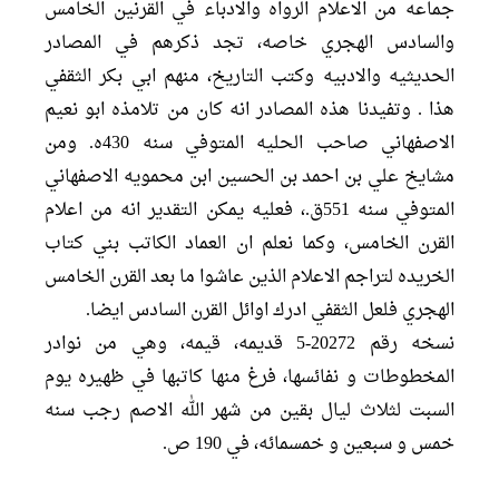
جماعه من الاعلام الرواه والادباء في القرنين الخامس
والسادس الهجري خاصه، تجد ذكرهم في المصادر
الحديثيه والادبيه وكتب التاريخ، منهم ابي بكر الثقفي
هذا . وتفيدنا هذه المصادر انه كان من تلامذه ابو نعيم
الاصفهاني صاحب الحليه المتوفي سنه 430ه. ومن
مشايخ علي بن احمد بن الحسين ابن محمويه الاصفهاني
المتوفي سنه 551ق.، فعليه يمكن التقدير انه من اعلام
القرن الخامس، وكما نعلم ان العماد الكاتب بني كتاب
الخريده لتراجم الاعلام الذين عاشوا ما بعد القرن الخامس
الهجري فلعل الثقفي ادرك اوائل القرن السادس ايضا.
نسخه رقم 20272-5 قديمه، قيمه، وهي من نوادر
المخطوطات و نفائسها، فرغ منها كاتبها في ظهيره يوم
السبت لثلاث ليال بقين من شهر الله الاصم رجب سنه
خمس و سبعين و خمسمائه، في 190 ص.