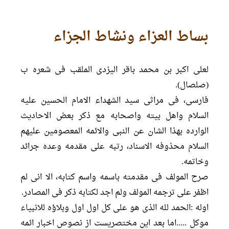
بساط العزاء ونشاط الجزاء
لعلی اکبر بن محمد باقر الیزدی الملقب فی شعره ب
(صلصال).
فارسی، فی مراثی سید الشهداء الامام الحسین علیه
السلام واهل بیته واصحابه مع ذکر بعض الاحادیث
الوارده بهذا الشان عن النبی والائمه المعصومین علیهم
السلام محذوفه الاسناد، رتبه علی مقدمه وعده جرائد
وخاتمه.
صرح المولف فی مقدمته باسمه واسم کتابه، الا انی لم
اظفر علی ترجمه المولف ولم اجد لکتابه ذکر فی المصادر.
اوله :الحمد لله الذی هو علی کل اول اول وبلاؤه للانبیاء
موکل .....اما بعد این مختصریست از نصوص اخبار ائمه