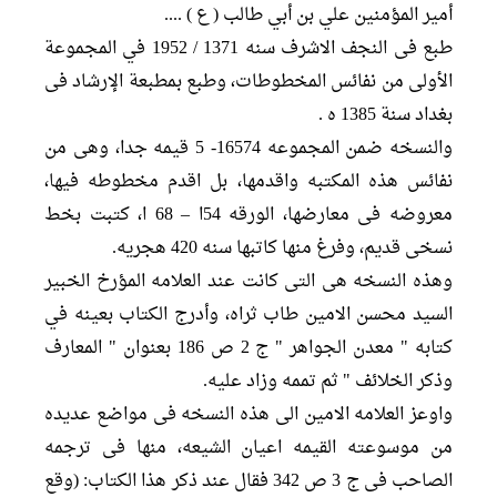
أمير المؤمنين علي بن أبي طالب ( ع ) ....
طبع فی النجف الاشرف سنه 1371 / 1952 في المجموعة
الأولى من نفائس المخطوطات، وطبع بمطبعة الإرشاد فی
بغداد سنة 1385 ه .
والنسخه ضمن المجموعه 16574- 5 قیمه جدا، وهی من
نفائس هذه المکتبه واقدمها، بل اقدم مخطوطه فیها،
معروضه فی معارضها، الورقه 54ا – 68 ا، کتبت بخط
نسخی قدیم، وفرغ منها کاتبها سنه 420 هجریه.
وهذه النسخه هی التی کانت عند العلامه المؤرخ الخبیر
السید محسن الامین طاب ثراه، وأدرج الكتاب بعينه في
کتابه " معدن الجواهر " ج 2 ص 186 بعنوان " المعارف
وذكر الخلائف " ثم تممه وزاد علیه.
واوعز العلامه الامین الی هذه النسخه فی مواضع عدیده
من موسوعته القیمه اعیان الشیعه، منها فی ترجمه
الصاحب فی ج 3 ص 342 فقال عند ذکر هذا الکتاب: (وقع