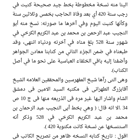
الينا منه نسخة مخطوطة بخط جيد صحيحة كتبت في
رجب سنة 420 أي بعد وفاة الحاجب بخمس وثلاثين سنة
وكأنها كتبت اليوم وفي آخرها ما صورته: نسخ منه أبو
النجيب عبد الرحمن بن محمد بن عبد الكريم الكرخي في
شهور سنة 528 بلغ مناه في آخرته ودنياه انتهى، وقد
طبعناه في ضمن الجزء الثاني من كتابنا معادن الجواهر
وأضفنا إليه باقي الخلفاء العباسية على نحو ما في أصل
الكتاب).
وهی التی رآها شیخ المفهرسین والمحققین العلامه الشیخ
آقابزرگ الطهرانی فی مکتبه السید الامین فی دمشق
الشام واشار الیها غیر مره فی الذریعه منها فی ج 10 ص
34 .الا انه قال: ( وهي بخط أبى النجيب عبد الرحمان بن
محمد بن عبد الكريم الكرخي في 528 وذكر أنه
ااستنسخها عن نسخة كانت مكتوبة 420 ).
اقول : تاریخ کتابه النسخه ظاهر من تصریح الکاتب فی