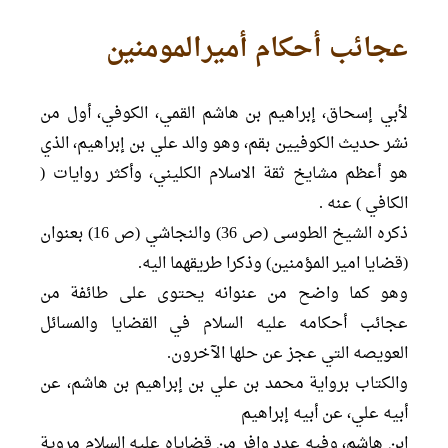
عجائب أحکام أمیرالمومنین
لأبي إسحاق، إبراهيم بن هاشم القمي، الكوفي، أول من
نشر حديث الكوفيين بقم، وهو والد علي بن إبراهيم، الذي
هو أعظم مشايخ ثقة الاسلام الكليني، وأكثر روايات (
الكافي ) عنه .
ذكره الشیخ الطوسی (ص 36) والنجاشي (ص 16) بعنوان
(قضایا امیر المؤمنین) وذکرا طریقهما الیه.
وهو کما واضح من عنوانه یحتوى على طائفة من
عجائب أحكامه عليه السلام في القضايا والمسائل
العویصه التي عجز عن حلها الآخرون.
والکتاب برواية محمد بن علي بن إبراهيم بن هاشم، عن
أبيه علي، عن أبيه إبراهيم
ابن هاشم، وفيه عدد وافر من قضاياه علیه السلام مروية