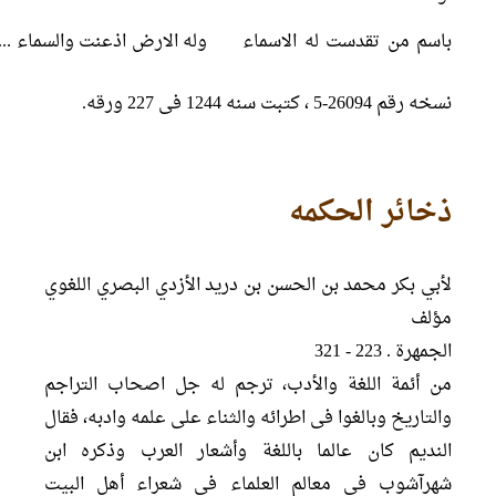
باسم من تقدست له الاسماء
وله الارض اذعنت والسماء ...
نسخه رقم 26094-5 ، کتبت سنه 1244 فی 227 ورقه.
ذخائر الحکمه
لأبي بكر محمد بن الحسن بن دريد الأزدي البصري اللغوي
مؤلف
الجمهرة . 223 - 321
من أئمة اللغة والأدب، ترجم له جل اصحاب التراجم
والتاریخ وبالغوا فی اطرائه والثناء علی علمه وادبه، فقال
النديم كان عالما باللغة وأشعار العرب وذكره ابن
شهرآشوب في معالم العلماء في شعراء أهل البيت