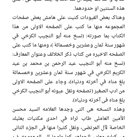
هذه السنتین او حدودهما.
وهناک بعض القیودات کتبت علی هامش بعض صفحات
المجموعه منها ما کتب علی الصفحه الاولی من هذا
الکتاب بما صورته: (نسخ منه أبو النجيب الكرخي في
شهور سنة ثمان وعشرين وخمسمائة )، ومنها ما کتب علی
الصفحه الاخیره من کتاب ذکر الخلائف وعنوان المعارف:
(نسخ منه أبو النجيب عبد الرحمن بن محمد بن عبد
الكريم الكرخي في شهور سنة ثمان وعشرين وخمسمائة
بلغ مناه في آخرته ودنياه)، وجاء علی الصفحه الاولی
من ادب الصغیر (تصفحه ونقل عيونه أبو النجيب الكرخي
بلغ مناه فی آخرته ودنیاه).
وهذه النسخه هی التی وجدها العلامه السيد محسن
الأمين العاملی طاب ثراه في احدى مكتبات بعلبك
الخاصة لآل المرتضى، ونقل کثیرا منها فی الجزء الثانی