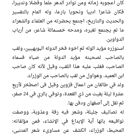
كان اعجوبه زمانه ومن نوادر الدهر علما وفضلا وتدبيرا،
فکان شاعرا ادیبا ونحویا بارعا، وله المام بالتفسیر
والحدیث والتاریخ، اجتمع بحضرته من العلماء والشعراء
ما لم يجتمع لغيره، ومدحه خمسمائة شاعر، من أرباب
الدواوين.
استوزره مؤید الوله ثم اخوه فخر الدوله البویهیین، ولقب
بالصاحب لصحبته مؤيد الدولة من صباه فسماه
الصاحب، فغلب علیه هذا اللقب، وقيل لأنه كان صاحب
ابن العميد. وهواول من لقب بالصاحب من الوزراء.
ولد في طالقان من اعمال قزوین وقیل فی اصطخر لأربع
عشرة ليلة بقيت من ذي القعدة، وتوفي بالري في 24 صفر،
ثم نقل إلى أصفهان ودفن بها.
له تصانيف جليلة، وشعر فيه رقة وعذوبة، ووصفت
تواقيعه بانها آية الإبداع في الإنشاء، فمن مؤلفاته:
المحيط، الوزراء، الکشف عن مساویء شعر المتنبی،