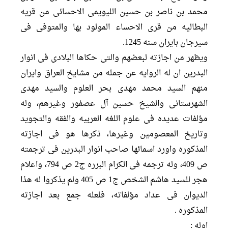
محمد بن ناصر بن حسین اللیویمی الاحسائی من قریه
البطالیه من قری الاحساء المولود بها والمتوفی فی
سیرجان بایران سنه 1245.
ویظهر من اجازته لبعضهم والتی حکاها البلادی فی انوار
البدرین ان له الروایه عن جمله من مشایخ العراق وایران
منهم السید محمد مهدی بحر العلوم والسید مهدی
الشهرستانی والشیخ حسین آل عصفور وغیرهم، وله
مؤلفات عدیده فی علوم اللغه العربیه والفقه والتجوید
وتاریخ المعصومین وغیرها، ذکرها هو فی اجازته
المذکوره واورد اسمائها صاحب انوار البدرین فی ترجمته
ص 409، وله ترجمه فی الکرام البرره ج2 ص 794، واعلام
هجر للسید هاشم الشخص ج1 ص 405 ولم یذکروا له هذا
الدیوان فی عداد مؤلفاته، فلعله جمع بعد اجازته
المذکوره .
اوله :