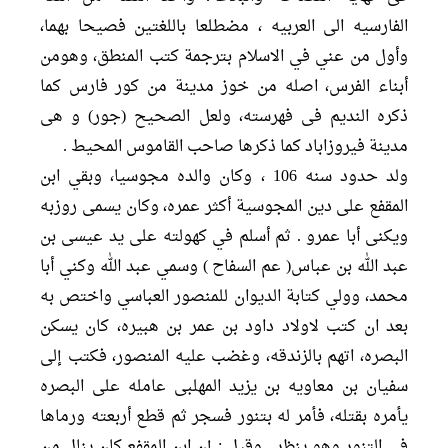
الفارسیه الی العربیه ، مضطلعا باللغتين فصيحا بهما،
وأول من عني في الاسلام بترجمة كتب المنطق، وهومن
أبناء الفرس، اصله من خوز مدينة من كور فارس کما
ذکره الندیم فی فهرسته، ولعل الصحیح (جور) و هی
مدينة فيروزاباد كما ذكرها صاحب القاموس المحيط .
ولد حدود سنه 106 ، وكان والده مجوسيا، وبقي ابن
المقفع على دين المجوسية أكثر عمره، وكان يسمى روزبه
ويكنى أبا عمرو . ثم أسلم في كهولته على يد عيسى بن
عبد الله بن عباس( عم السفاح ) وسمي عبد الله وكني أبا
محمد، وولي كتابة الديوان للمنصور العباسي واختص به
بعد ان کتب لاولاد داود بن عمر بن هبیره، کان یسکن
البصره، اتهم بالزندقه، وغضب علیه المنصور، فكتب إلى
سفيان بن معاویه بن یزید المهلبی عامله علی البصره
يأمره بقتله، فأمر له بتنور فسجر ثم قطع أربعته ورماها
في التنور وهو ينظر . وقيل : إن ابن المقفع كان ينال من