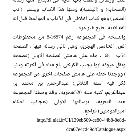
کتب ورسائل وصفت بانها غاية في الابداع، منها رساله
(الصحابه) و (الیتمیه)، ومنها هذا الکتاب ویسمی (ادب
الصغیر) وهو کتاب اخلاقی فی الآداب و المواعظ قیل انه
الفه لابنه ، طبع غیر مره .
والنسخه فی المجموعه رقم 16574-5 من مخطوطات
القرن الخامس الهجری، وهی ثانی رساله فیها ، الصفحه
54ب – 68 ا، جاء علی هامش الصفحه الاولی (تصفحه
ونقل عیونه ابوالنجیب الکرخی بلغ مناه فی آخرته ودنیا
) ووجدنا خطه علی هامش صفحات اخری من المجموعه
ذکر فیه اسمه الثلاثی: عبدالرحمن بن محمد بن
عبدالکربم، کتبه سنه 520هجریه، وقد وصفنا المجموعه
عند التعریف برسالتها الاولی (عجائب احکام
امیرالمومنین) فراجع.
http://dl.nlai.ir/UI/139eb509-ce80-44b8-8e8d-
dca07e4cd49d/Catalogue.aspx