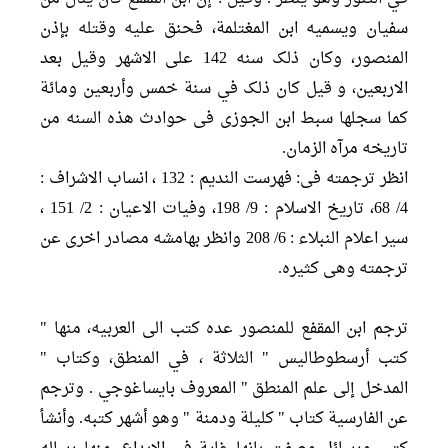
سفيان ويسميه ابن المغتلمة، فحنق عليه وقتله بإذن
المنصور، وکان ذلک سنه 142 علی الاشهر وقیل بعد
الاربعین، و قیل کان ذلک في سنة خمس وأربعين ومائة
کما سجلها سبط ابن الجوزی فی حوادث هذه السنه من
تاریخه مرآه الزمان.
انظر ترجمته فی: فهرست الندیم : 132 ، انساب الاشراف :
4/ 68، تاریخ الاسلام : 9/ 198، وفیات الاعیان : 2/ 151 ،
سیر اعلام النبلاء : 6/ 208 وانظر بهامشه مصادر اخری عن
ترجمته وهی کثیره.
ترجم ابن المقفع للمنصور عده کتب الی العربیه، منها "
كتب أرسطوطاليس " الثلاثة ، في المنطق، وكتاب "
المدخل إلى علم المنطق " المعروف بايساغوجي . وترجم
عن الفارسية كتاب " كليلة ودمنة " وهو أشهر كتبه. وأنشأ