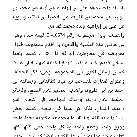
باسناد واحد، وهو علي بن إبراهيم عن أبيه عن محمد بن
الوليد عن محمد بن الفرات عن الأصبغ بن نباتة، ويرويه
عن علي بن إبراهيم ولده محمد كما مر.
والنسخه باول مجموعه رقم 16574- 5 قیمه جدا، وهی
من نفائس هذه المکتبه واقدمها، بل اقدم مخطوطه فیها ،
معروضه فی معارضها، الورقه 3ا –38 ا، کتبت بخط
نسخی قدیم لکنه لم یقید تاریخ الکتابه فیها، الا ان هناک
خمس رسائل اخری فی المجموعه، وهی: ذکر الخلائف
وعنوان المعارف للصاحب بن عباد الطالقانی، ورسالته الی
احمد بن ابی داوود، والادب الصغیر لابن المقفع، وذخائر
الحکمه لابن درید، ورساله للجاحظ فی کتمان السر
وحفظ اللسان، نذکر کل منها فی محله، کتبت بعض
رسائلها سنه 410 او 420، والمجموعه مکتوبه بخط واحد
وورق واحد وقطع واحد وشكل واحد حتى كأنها كلها
كتاب واحد مما يفيد أن هذ الکتاب ایضا کتب فی احدی