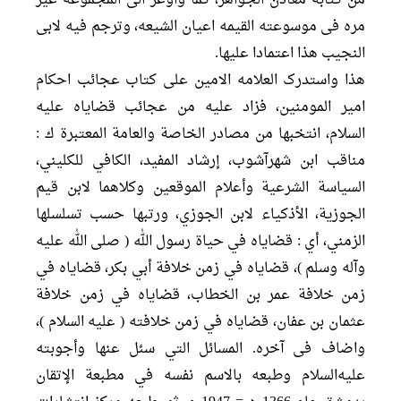
من کتابه معادن الجواهر، کما واوعز الی المجموعه غیر
مره فی موسوعته القیمه اعیان الشیعه، وترجم فیه لابی
النجیب هذا اعتمادا علیها.
هذا واستدرک العلامه الامین علی کتاب عجائب احکام
امیر المومنین، فزاد علیه من عجائب قضایاه علیه
السلام، انتخبها من مصادر الخاصة والعامة المعتبرة ك :
مناقب ابن شهرآشوب، إرشاد المفيد، الكافي للكليني،
السياسة الشرعية وأعلام الموقعين وكلاهما لابن قيم
الجوزية، الأذكياء لابن الجوزي، ورتبها حسب تسلسلها
الزمني، أي : قضاياه في حياة رسول الله ( صلى الله عليه
وآله وسلم )، قضاياه في زمن خلافة أبي بكر، قضاياه في
زمن خلافة عمر بن الخطاب، قضاياه في زمن خلافة
عثمان بن عفان، قضاياه في زمن خلافته ( عليه السلام )،
واضاف فی آخره. المسائل التي سئل عنها وأجوبته
عليه‌السلام وطبعه بالاسم نفسه في مطبعة الإتقان