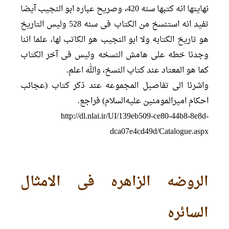
نهایتها انه کتبها سنه 420، وصریح عباره ابو النجیب آیضا
تفید انه استنسخ من الکتاب فی سنه 528 ولیس التاریخ
هو تاریخ الکتابه ولا ابو النجیب هو الکاتب لها، علما اننا
وجدنا خطه علی هامش النسخه ولیس فی آخر الکتاب
کما هو المعتاد عند کتاب النسخ، والله اعلم.
واشرنا الی تفاصیل المجموعه عند ذکر کتاب (عجائب
احکام امیرالمومنین علیه‌السلام) فراجع.
http://dl.nlai.ir/UI/139eb509-ce80-44b8-8e8d-
dca07e4cd49d/Catalogue.aspx
الروضه الزاهره فی الامثال
السائره