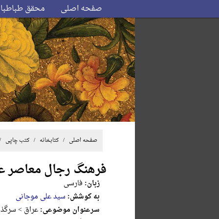
صفحه اصلی
محقق طباطبا
صفحه اصلی
/ کتابخانه /
کتب چاپی
/
فرهنگ رجال معاصر ع
زبان:
فارسی
به کوشش:
سید علی موجانی
سرعنوان موضوعی:
عراق > سرگذشتنامه،