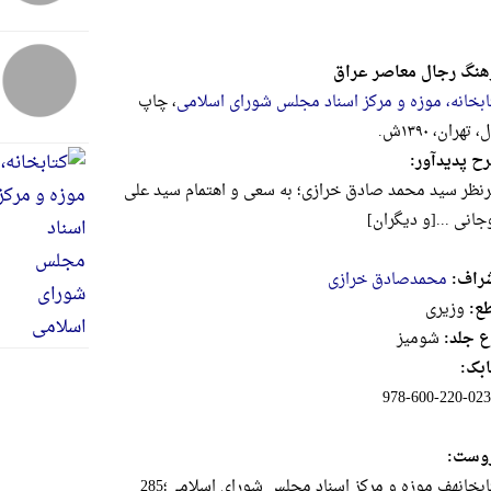
هنگ رجال معاصر عراق
ابخانه، موزه و مرکز اسناد مجلس شورای اسلامی
، چاپ
 تهران، ۱۳۹۰ش.
ح پدیدآور:
رنظر سید محمد صادق خرازی؛ به سعی و اهتمام سید علی
جانی ...[و دیگران]
راف:
محمدصادق خرازی
ع:
وزيرى
ع جلد:
شومیز
بک:
978-600-220-023
وست:
ابخانهف موزه و مرکز اسناد مجلس شورای اسلامی؛285