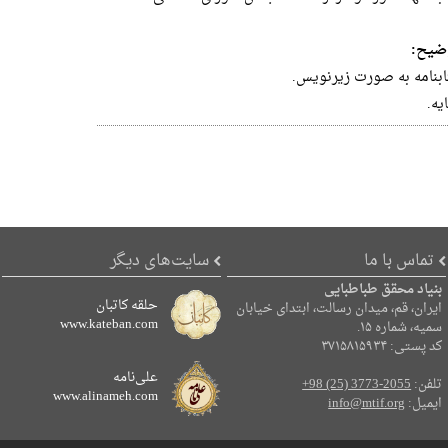
ضیح:
ابنامه به صورت زیرنویس.
یه.
تماس با ما
سایت‌های دیگر
بنیاد محقق طباطبایی
حلقه کاتبان
ایران، قم، میدان رسالت، ابتدای خیابان
www.kateban.com
سمیه، شماره ۱۵.
کد پستی: ۳۷۱۵۸۱۵۹۳۴
علی‌نامه
تلفن:
+98 (25) 3773-2055
www.alinameh.com
ایمیل:
info@mtif.org