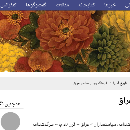
ئی
خبرها
کتابخانه
مقالات
گفت‌وگوها
کنفرانس‌
تاریخ آسیا
/ فرهنگ رجال معاصر عراق
راق
همچنین نگا
 سیاستمداران > عراق -- قرن 20 م، -- سرگذشتنامه