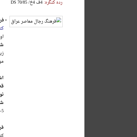
رده کنگره:
‎D‎S‎ ‎7‎0‎/‎8‎5‎ ‎/‎خ‎4‎ ‎ف‎4
•
فر
کت
اول،
شر
زی
مو
اش
قط
نو
شا
-5
فر
کت