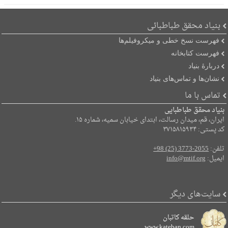
بنیاد محقق طباطبائی
فهرست نسخ خطی و میکروفیلم‌ها
فهرست کتابخانه
دربارۀ بنیاد
نشان‌ها و تماس‌های بنیاد
تماس با ما
بنیاد محقق طباطبایی
ایران، قم، میدان رسالت، ابتدای خیابان سمیه، شماره ۱۵.
کد پستی: ۳۷۱۵۸۱۵۹۳۴
تلفن:
+98 (25) 3773-2055
ایمیل:
info@mtif.org
سایت‌های دیگر
حلقه کاتبان
www.kateban.com