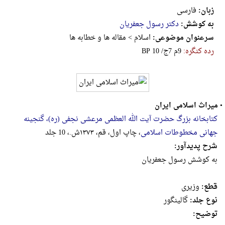
زبان:
فارسی
به کوشش:
دکتر رسول جعفریان
سرعنوان موضوعی:
اسلام > مقاله ها و خطابه ها
رده کنگره:
‎B‎P‎ ‎1‎0‎ ‎/‎ج‎7‎ ‎م‎9
•
میراث اسلامی ایران
کتابخانه بزرگ حضرت آیت الله العظمی مرعشی نجفی (ره)، گنجینه
جهانی مخطوطات اسلامی
، چاپ اول، قم، ۱۳۷۳ش.، 10 جلد
شرح پدیدآور:
به کوشش رسول جعفریان
قطع:
وزيرى
نوع جلد:
گالینگور
توضیح: