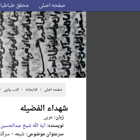
صفحه اصلی
محقق طباطبا
صفحه اصلی
/ کتابخانه /
کتب چاپی
/ 
شهداء الفضیله
زبان:
عربی
نویسنده:
آیة الله شیخ عبدالحسین 
سرعنوان موضوعی:
شیعه > سرگذش