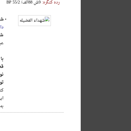
رده کنگره:
‎B‎‎‎P‎ ‎5‎5‎/‎2‎ ‎/‎الف‎8‎8‎ ‎ش‎9
•
شه
دا
شر
‌عب
با
قط
نو
تو
کت
‌ای
به‌