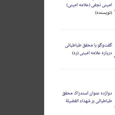
امینی نجفی (علامه امینی)
(نویسنده)
گفت‌وگو با محقق طباطبائی
درباره علامه امینی (ره)
دوازده عنوان استدراک محقق
طباطبائی بر شهداء الفضیلة