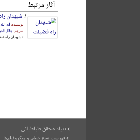
آثار مرتبط
۱.
شیهدان را
نویسنده:
آیة الل
مترجم:
جلال الد
• شهیدان راه فض
بنیاد محقق طباطبائی
فهرست نسخ خطی و میکروفیلم‌ها