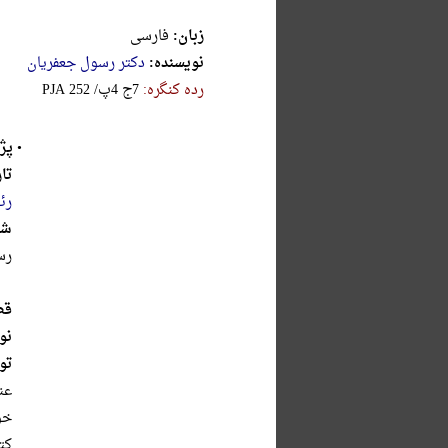
زبان:
فارسی
نویسنده:
دکتر رسول جعفریان
رده کنگره:
‎P‎‎‎J‎‎‎A‎ ‎2‎5‎2‎ ‎/‎پ‎4‎ ‎ج‎7
•
پژ
تا
رئ
شر
رس
قط
نو
تو
‌عن
خو‌
کتاب