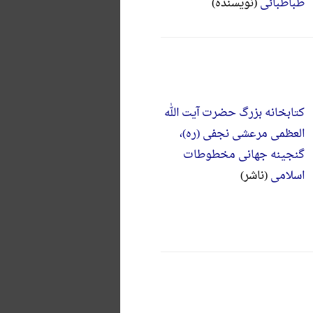
طباطبائی
(نویسنده)
کتابخانه بزرگ حضرت آیت الله
العظمی مرعشی نجفی (ره)،
گنجینه جهانی مخطوطات
اسلامی
(ناشر)