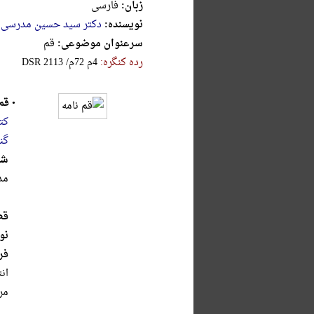
زبان:
فارسی
نویسنده:
دکتر سید حسین مدرسی 
سرعنوان موضوعی:
قم
رده کنگره:
‎D‎‎‎S‎‎‎R‎‎‎ ‎2‎1‎1‎3‎ ‎/‎م‎7‎2‎ ‎م‎4‎
•
قم
کت
گن
شر
مد
قط
نو
فر
‌ان
مر‌