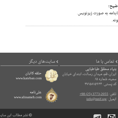
ضیح:
ابنامه به صورت زیرنویس.
ونه.
تماس با ما
سایت‌های دیگر
بنیاد محقق طباطبایی
حلقه کاتبان
ایران، قم، میدان رسالت، ابتدای خیابان
www.kateban.com
سمیه، شماره ۱۵.
کد پستی: ۳۷۱۵۸۱۵۹۳۴
علی‌نامه
تلفن:
+98 (25) 3773-2055
www.alinameh.com
ایمیل:
info@mtif.org
نشر مطالب این سایت 