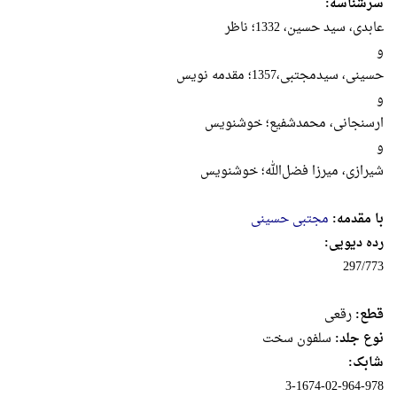
سرشناسه:
عابدی، سید حسین، 1332؛ ناظر
و
حسینی، سیدمجتبی،1357؛ مقدمه نویس
و
ارسنجانی، محمدشفیع؛ خوشنویس
و
شیرازی، میرزا فضل‌الله؛ خوشنویس
با مقدمه:
مجتبی حسینی
رده دیویی:
297/773
قطع:
رقعى
نوع جلد:
سلفون سخت
شابک:
3-1674-02-964-978