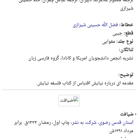
ترجمه منظوم غلامرضا دبیران؛ ترجمه عباس چمران؛ خط حسینی
شیرازی
خطاط:
فضل الله حسینی شیرازی
قطع:
جيبى
نوع جلد:
مقوایی
تنالگان:
نشریه انجمن دانشجویان امریکا و کانادا، گروه فارسی زبان
توضیح:
مقدمه ای درباره نیایش اقتباس از کتاب فلسفه نیایش.
•
ضیافت
آستان قدس رضوی، شرکت به نشر
، چاپ اول، رمضان ۱۴۳۳ق. برابر
مرداد ۱۳۹۱ش.