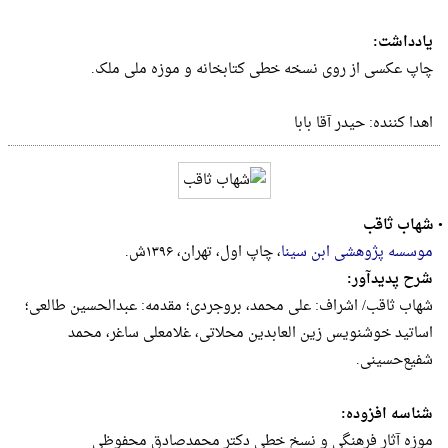
یادداشت:
چاپ عکسی از روی نسخه خطی کتابخانه و موزه ملی ملک.
اهدا کننده: حیدر آقا بابا
•
شهاب ثاقب
موسسه پژوهشی ابن سینا
، چاپ اول، تهران، ۱۳۹۶ش.
شرح پدیدآور:
شهاب ثاقب/ اشراف: علی محمد، بروجردی؛ مقدمه: عبدالحسین طالعی؛
اساتید خوشنویس زین العابدین محلاتی، غلامعلی ساغر، محمد
شفیع‌حسینی.
شناسه افزوده:
موزه آثار فرهنگی و نسخ خطی دکتر محمدصادق محفوظی