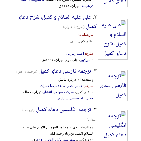
فرهومند
، تهران، ۱۳۷۸ق.
۲.
علی علیه السلام و کمیل، شرح دعای
کمیل
(شرح با عنوان)
سرشناسه:
دعای‌ کمیل‌. شرح‌
شارح:
احمد زمردیان
•
امیرکبیر
، چاپ دوم، تهران، ۱۳۶۱ش.
۳.
ترجمه فارسی دعای کمیل
(ترجمه با عنوان)
و مقدمه ای درباره نیایش
مترجم:
عباس چمران
،
غلامرضا دبیران
• دعای کمیل،
شرکت سهامی انتشار
، تهران، خطاط:
فضل الله حسینی شیرازی
۴.
ترجمه انگلیسی دعاء کمیل
(ترجمه با
عنوان)
هو الدعاء الذی علمه امیرالمومنین الامام علی علیه
السلام لکمیل بن زیاد رحمة الله
• دعاء کمیل،
مؤسسة الإمام الحسین (ع)
، قم