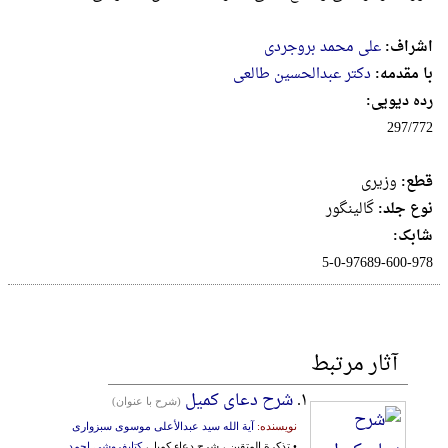
اشراف:
علی محمد بروجردی
با مقدمه:
دکتر عبدالحسین طالعی
رده دیویی:
297/772
قطع:
وزيرى
نوع جلد:
گالینگور
شابک:
5-0-97689-600-978
آثار مرتبط
۱.
شرح دعای کمیل
(شرح با عنوان)
نویسنده:
آیة الله سید عبدالأعلی موسوی سبزواری
• تذکرة المتقین ، شرح دعاء کمیل،
کتابفروشی احمد