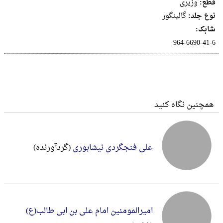
قطع:
وزيرى
نوع جلد:
گالینگور
شابک:
‎964-6690-41-6
همچنین نگاه کنید
علی فنجگردی نیشابوری
(گردآورنده)
امیرالمومنین امام علی بن ابی طالب(ع)