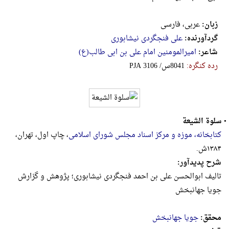
زبان:
عربی، فارسی
گردآورنده:
علی فنجگردی نیشابوری
شاعر:
امیرالمومنین امام علی بن ابی طالب(ع)
رده کنگره:
‎P‎J‎A‎ ‎3‎1‎0‎6‎ ‎/‎س‎8‎0‎4‎1
•
سلوة الشیعة
کتابخانه، موزه و مرکز اسناد مجلس شورای اسلامی
، چاپ اول، تهران،
۱۳۸۴ش.
شرح پدیدآور:
تالیف ابوالحسن علی بن احمد فنجگردی نیشابوری؛ پژوهش و گزارش
جویا جهانبخش
محقق:
جویا جهانبخش