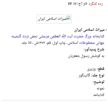
رده کنگره:
‎B‎P‎ ‎1‎0‎ ‎/‎ج‎7‎ ‎م‎9
•
میراث اسلامی ایران
کتابخانه بزرگ حضرت آیت الله العظمی مرعشی نجفی (ره)، گنجینه
جهانی مخطوطات اسلامی
، چاپ اول، قم، ۱۳۷۳ش.، 10 جلد
شرح پدیدآور:
به کوشش رسول جعفریان
قطع:
وزيرى
نوع جلد:
گالینگور
توضیح:
نمونه.
کتابنامه.