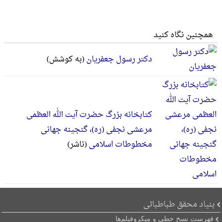
همچنین نگاه کنید
دکتر رسول جعفریان
(به کوشش)
کتابخانه بزرگ حضرت آیت الله العظمی
مرعشی نجفی (ره)، گنجینه جهانی
مخطوطات اسلامی
(ناشر)
بنیاد محقق طباطبائی
فهرست نسخ خطی و میکروفیلم‌ها