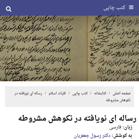
کتب چاپی
صفحه اصلی
/ کتابخانه /
کتب چاپی
/
کلیات اسلام
/ رساله ای نویافته در
نکوهش مشروطه
رساله ای نویافته در نکوهش مشروطه
زبان:
فارسی
به کوشش:
دکتر رسول جعفریان