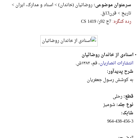
سرعنوان موضوعی:
روضاتیان (خاندان) > اسناد و مدارک، ایران >
تاریخ > قرن13ق.
رده کنگره:
‎C‎S‎ ‎1‎4‎1‎9‎ ‎/‎ر‎9‎2‎ ‎ج‎7
•
اسنادی از خاندان روضاتیان
انتشارات انصاریان
، قم، ۱۳۸۲ش.
شرح پدیدآور:
به کوشش رسول جعفریان
قطع:
رحلى
نوع جلد:
شومیز
شابک:
964-438-456-3