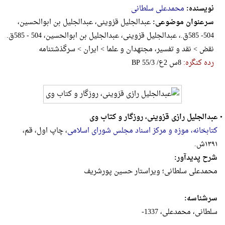
نویسنده:
محمدعلی سلطانی
سرعنوان موضوعی:
عبدالجلیل قزوینی، عبدالجلیل بن ابوالحسین،
504- 585ق.، عبدالجلیل قزوینی، عبدالجلیل بن ابوالحسین، 504 - 585ق‌.
نقض > نقد و تفسیر، مجتهدان و علما > ایران > س‍رگ‍ذش‍ت‍ن‍ام‍ه‌
رده کنگره:
‎B‎P‎ ‎5‎5‎/‎3‎ ‎/‎ع‎2‎ ‎س‎8
•
عبدالجلیل رازی قزوینی، روزگار و کتاب وی
کتابخانه، موزه و مرکز اسناد مجلس شورای اسلامی
، چاپ اول، قم،
۱۳۹۱ش.
شرح پدیدآور:
محمدعلی سلطانی؛ ویراستار حسین پورشریف
سرشناسه:
سلطانی، محمدعلی،‏‫ 1337- ‏