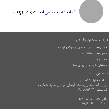
کتابخانه تخصصی ادبیات
(ناشر (ج.3))
بنیاد محقق طباطبائی
فهرست نسخ خطی و میکروفیلم‌ها
فهرست کتابخانه
دربارۀ بنیاد
نشان‌ها و تماس‌های بنیاد
تماس با ما
بنیاد محقق طباطبایی
ایران، قم، میدان رسالت، ابتدای خیابان سمیه، شماره ۱۵.
کد پستی: ۳۷۱۵۸۱۵۹۳۴
تلفن:
+98 (25) 3773-2055
ایمیل:
info@mtif.org