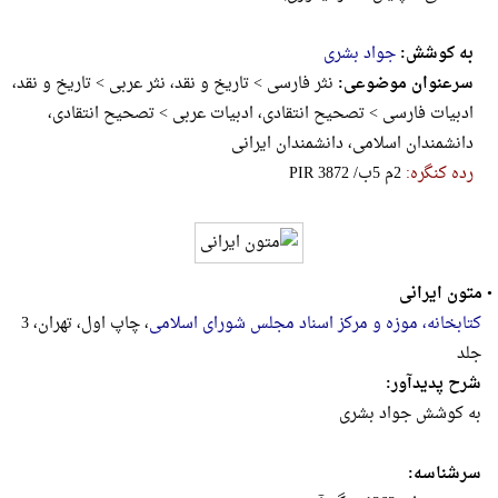
به کوشش:
جواد بشری
سرعنوان موضوعی:
نثر فارسی > تاریخ و نقد، نثر عربی > تاریخ و نقد،
ادبیات فارسی > تصحیح انتقادی، ادبیات عربی > تصحیح انتقادی،
دانشمندان اسلامی، دانشمندان ایرانی
رده کنگره:
‎P‎I‎R‎ ‎3‎8‎7‎2‎ ‎/‎ب‎5‎ ‎م‎2
•
متون ایرانی
کتابخانه، موزه و مرکز اسناد مجلس شورای اسلامی
، چاپ اول، تهران، 3
جلد
شرح پدیدآور:
به کوشش جواد بشری
سرشناسه: