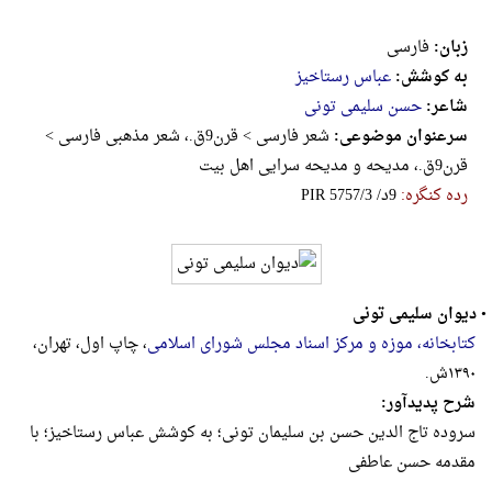
زبان:
فارسی
به کوشش:
عباس رستاخیز
شاعر:
حسن سلیمی تونی
سرعنوان موضوعی:
شعر فارسی > قرن9ق.، شعر مذهبی فارسی >
قرن9ق.، مدیحه و مدیحه سرایی اهل بیت
رده کنگره:
‎P‎I‎R‎ ‎5‎7‎5‎7‎/‎3‎ ‎/‎د‎9
•
دیوان سلیمی تونی
کتابخانه، موزه و مرکز اسناد مجلس شورای اسلامی
، چاپ اول، تهران،
۱۳۹۰ش.
شرح پدیدآور:
سروده تاج‌ الدین حسن‌ بن‌ سلیمان تونی‏‫؛ به کوشش عباس رستاخیز‏‫؛ با
مقدمه حسن عاطفی