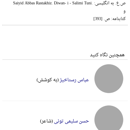
و
کتابنامه: ص. [393]
همچنین نگاه کنید
عباس رستاخیز
(به کوشش)
حسن سلیمی تونی
(شاعر)