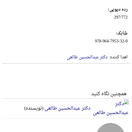
رده دیویی:
297/772
شابک:
978-964-7953-32-0
اهدا کننده:
دکتر عبدالحسین طالعی
همچنین نگاه کنید
دکتر عبدالحسین طالعی
(نویسنده)