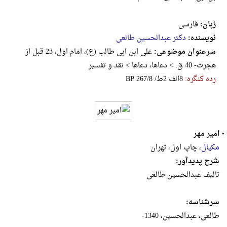
زبان:
فارسی
نویسنده:
دکتر عبدالحسین طالعی
سرعنوان موضوعی:
علی ابن ابی طالب (ع)، ‌امام اول، 23 قبل از
هجرت- 40 ق. > دعاها، دعاها > نقد و تفسیر
رده کنگره:
‎B‎P‎ ‎2‎6‎7‎/‎8‎ ‎/‎ط‎2‎ ‎الف‎8
•
امیر مهر
مکیال
، چاپ اول، تهران
شرح پدیدآور:
تالیف عبدالحسین طالعی
سرشناسه:
طالعی، عبدالحسین، 1340-