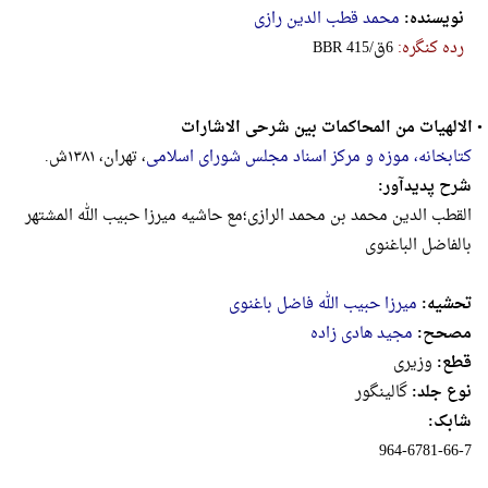
نویسنده:
محمد قطب الدین رازی
رده کنگره:
‎B‎B‎R‎ ‎4‎1‎5‎/‎ق‎6
•
الالهیات من المحاکمات بین شرحی الاشارات
کتابخانه، موزه و مرکز اسناد مجلس شورای اسلامی
، تهران، ۱۳۸۱ش.
شرح پدیدآور:
القطب الدین محمد بن محمد الرازی؛مع حاشیه میرزا حبیب الله المشتهر
بالفاضل الباغنوی
تحشیه:
میرزا حبیب الله فاضل باغنوی
مصحح:
مجید هادی زاده
قطع:
وزيرى
نوع جلد:
گالینگور
شابک:
964-6781-66-7