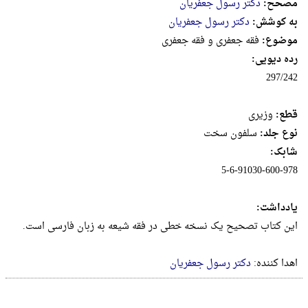
مصحح:
دکتر رسول جعفریان
به کوشش:
دکتر رسول جعفریان
موضوع:
فقه جعفری و فقه جعفری
رده دیویی:
297/242
قطع:
وزيرى
نوع جلد:
سلفون سخت
شابک:
5-6-91030-600-978
یادداشت:
این کتاب تصحیح یک نسخه خطی در فقه شیعه به زبان فارسی است.
اهدا کننده:
دکتر رسول جعفریان