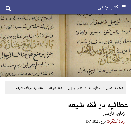
کتب چاپی
صفحه اصلی
/ کتابخانه /
کتب چاپی
/
فقه شیعه
/ عطائیه در فقه شیعه
عطائیه در فقه شیعه
زبان:
فارسی
رده کنگره:
‎B‎P‎ ‎1‎8‎2‎ ‎/‎ع‎6‎