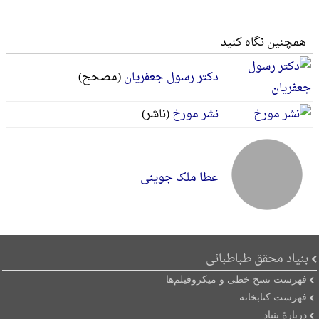
همچنین نگاه کنید
دکتر رسول جعفریان
(مصحح)
نشر مورخ
(ناشر)
عطا ملک جوینی
بنیاد محقق طباطبائی
فهرست نسخ خطی و میکروفیلم‌ها
فهرست کتابخانه
دربارۀ بنیاد