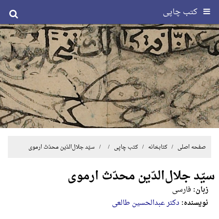
کتب چاپی
صفحه اصلی
/ کتابخانه /
کتب چاپی
/ / سیّد جلال‌الدّین محدّث ارموی
سیّد جلال‌الدّین محدّث ارموی
زبان:
فارسی
نویسنده:
دکتر عبدالحسین طالعی