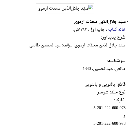
•
سیّد جلال‌الدّین محدّث ارموی
خانه کتاب
، چاپ اول، ۱۳۹۴ش.
شرح پدیدآور:
سیّد جلال‌الدّین محدّث ارموی؛ مؤلف: عبدالحسین طالعی
سرشناسه:
طالعی، عبدالحسین، 1340-
قطع:
پالتويى و پالتويى
نوع جلد:
شومیز
شابک:
5-201-222-600-978
و
5-201-222-600-978