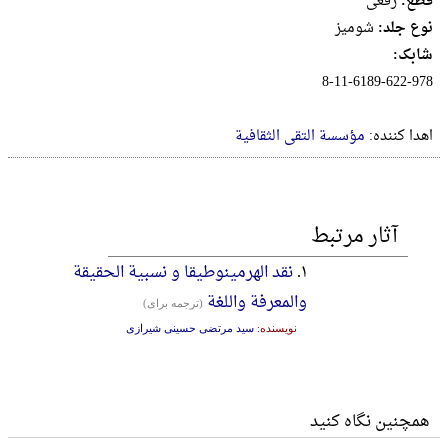
قطع:
رقعى
نوع جلد:
شومیز
شابک:
8-11-6189-622-978
اهدا کننده:
مؤسسة التقی الثقافیة
آثار مرتبط
۱.
نقد الهرمینوطیقا و نسبیة الحقیقة
والمعرفة واللغة
(ترجمه برای)
نویسنده:
سید مرتضی حسینی شیرازی
همچنین نگاه کنید