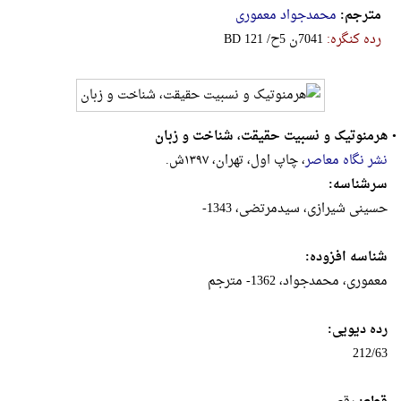
مترجم:
محمدجواد معموری
رده کنگره:
‎B‎D‎ ‎1‎2‎1‎ ‎/‎ح‎5‎ ‎ن‎7‎0‎4‎1
•
هرمنوتیک و نسبیت حقیقت، شناخت و زبان
نشر نگاه معاصر
، چاپ اول، تهران، ۱۳۹۷ش.
سرشناسه:
حسینی شیرازی، سیدمرتضی، 1343-
شناسه افزوده:
معموری، محمدجواد، 1362- مترجم
رده دیویی:
212/63