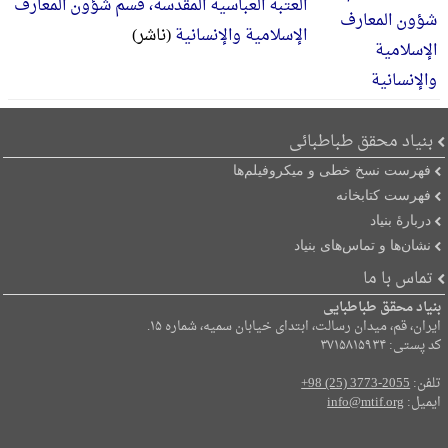
العتبة العباسیة المقدسة، قسم شؤون المعارف
الإسلامیة والإنسانیة
(ناشر)
بنیاد محقق طباطبائی
فهرست نسخ خطی و میکروفیلم‌ها
فهرست کتابخانه
دربارۀ بنیاد
نشان‌ها و تماس‌های بنیاد
تماس با ما
بنیاد محقق طباطبایی
ایران، قم، میدان رسالت، ابتدای خیابان سمیه، شماره ۱۵.
کد پستی: ۳۷۱۵۸۱۵۹۳۴
تلفن:
+98 (25) 3773-2055
ایمیل:
info@mtif.org