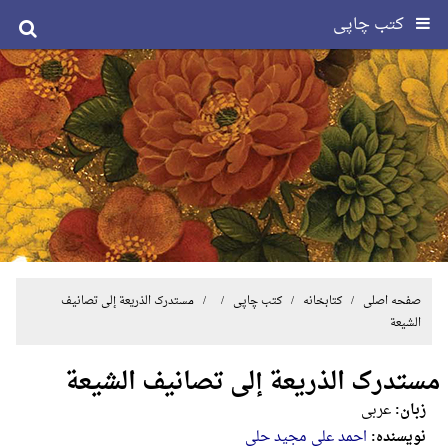
کتب چاپی
صفحه اصلی
/ کتابخانه /
کتب چاپی
/ / مستدرک الذریعة إلی تصانیف
الشیعة
مستدرک الذریعة إلی تصانیف الشیعة
زبان:
عربی
نویسنده:
احمد علی مجید حلی