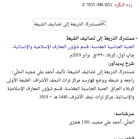
رده کنگره:
‎Z‎ ‎7‎8‎3‎5‎ ‎/‎M‎6‎ ‎H‎5‎5
•
مستدرک الذریعة إلی تصانیف الشیعة
العتبة العباسیة المقدسة، قسم شؤون المعارف الإسلامیة والإنسانیة
،
چاپ اول، کربلا، ۱۴۴۰ق. برابر 2019م.
شرح پدیدآور:
مستدرک الذریعة إلی تصانیف الشیعة/ تألیف أحمد علي مجید الحلّي؛
راجعه و ضبطه ووضع فهارسه مرکز تراث النجف الأشراف. الطبعة الأولی.
کربلاء العراق: العتبة العبّاسیّة المقدّسة، قسم شؤون المعارف الإسلامیّة
والإنسانیّة، مرکز تراث نجف الأشرف، 1440 هـ. = 2019.
سرشناسه:
الحلّي، أحمد علي مجید، 1391 هجری