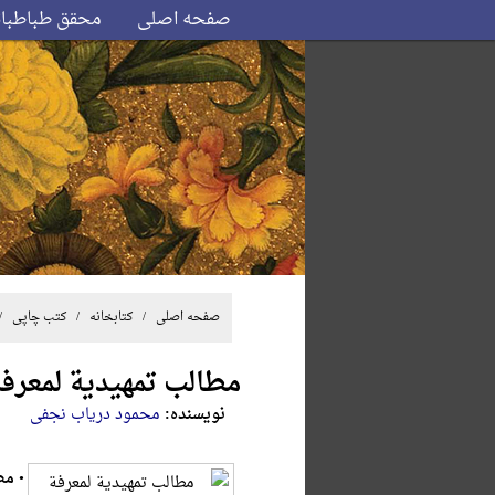
صفحه اصلی
محقق طباطبا
صفحه اصلی
/ کتابخانه /
کتب چاپی
/ /
مطالب تمهیدیة لمعرفة
نویسنده:
محمود دریاب نجفی
•
مط