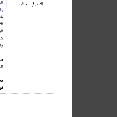
ال
وا
شر
ال
ال
شع
وال
سر
الن
قط
نو