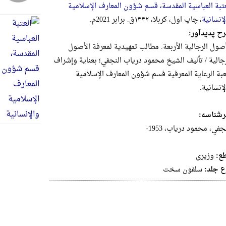
عتبة العباسیة المقدسة، قسم شؤون المعارف الإسلامیة
لإنسانیة
، چاپ اول، کربلا، ۱۴۴۲ق. برابر 2021م.
ح پدیدآور:
أصول الرجالیة الأربعة. مطالب تمهیدیة لمعرفة الأصول
رجالیة / تألیف الشیخ محمود دریاب النجفي؛ بعنایة وإشراف
بة الرعایة المعرفیة فسم شؤون المعارف الإسلامیة
إنسانیة.
شناسه:
جفي، محمود دریاب، 1953-
ع:
وزيرى
ع جلد:
سلفون سخت