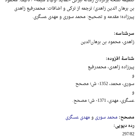
ضمیمۀ نسخه برگردان رسالۀ تبرکی «عقاید اولیاء سبعه» / تألیف: محمود
بن برهان الدین زاهدی/ ترجمه از ترکی و اضافات: محمدرفیع زاهدی
پیرزاده؛ مقدمه و تصحیح: محمد سوری و مهدی عسگری.
سرشناسه:
زاهدی، محمود بن برهان‌الدین
شناسۀ افزوده:
پیرزاده زاهدی، محمدرفیع
و
سوری، محمد، 1352- ش؛ مصحح
و
عسگری، مهدی، 1371- ش؛ مصحح.
مصحح:
محمد سوری
و
مهدی عسگری
رده دیویی:
297/82