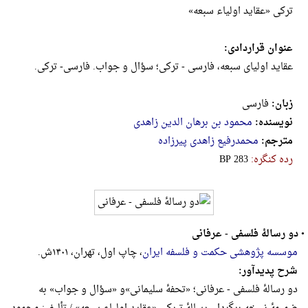
ترکی «عقاید اولیاء سبعه»
عنوان قراردادی:
عقاید اولیای سبعه، فارسی - ترکی؛ سؤال و جواب. فارسی- ترکی.
زبان:
فارسی
نویسنده:
محمود بن برهان الدین زاهدی
مترجم:
محمدرفیع زاهدی پیرزاده
رده کنگره:
‎B‎P‎ ‎2‎8‎3
•
دو رسالۀ فلسفی - عرفانی
موسسه پژوهشی حکمت‌ و فلسفه‌ ایران‌
، چاپ اول، تهران، ۱۴۰۱ش.
شرح پدیدآور:
دو رسالۀ فلسفی - عرفانی؛ «تحفۀ سلیمانی»‌و «سؤال و جواب» به