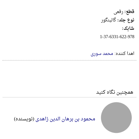
قطع:
رقعى
نوع جلد:
گالینگور
شابک:
1-37-6331-622-978
اهدا کننده:
محمد سوری
همچنین نگاه کنید
محمود بن برهان الدین زاهدی
(نویسنده)