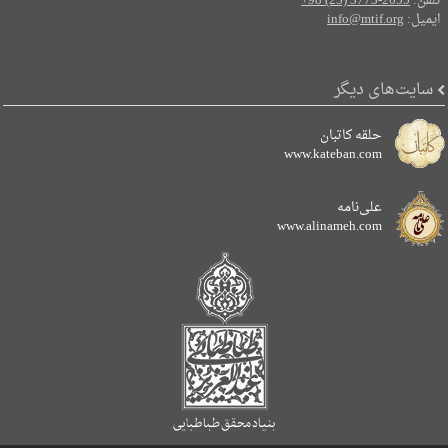
تلفن:
+98 (25) 3773-2055
ایمیل:
info@mtif.org
سایت‌های دیگر
حلقه کاتبان
www.kateban.com
علی‌نامه
www.alinameh.com