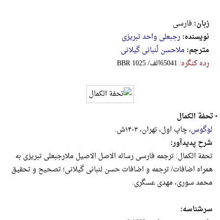
زبان:
فارسی
نویسنده:
رجبعلی واحد تبریزی
مترجم:
ملاحسن لُنبانی گیلانی
رده کنگره:
‎B‎B‎R‎ ‎1‎0‎2‎5‎ ‎/‎الف‎6‎5‎0‎4‎1
•
تحفة الکمال
لوگوس
، چاپ اول، تهران، ۱۴۰۳ش.
شرح پدیدآور:
تحفة الكمال: ترجمه فارسى رساله الاصل الاصيل ملارجبعلى تبريزى به
همراه اضافات/ ترجمه و اضافات حسن لنبانی گیلانی؛ تصحیح و تحقیق
محمد سورى، مهدى عسگرى.
سرشناسه: