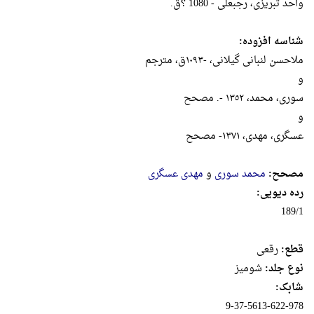
واحد تبريزى، رجبعلى - 1080 ؟ق.
شناسه افزوده:
ملاحسن لنبانى گيلانى، -١٠٩٣ق، مترجم
و
سورى، محمد، ١٣٥٢ -. مصحح
و
عسگرى، مهدى، ١٣٧١- مصحح
مصحح:
محمد سوری
و
مهدی عسگری
رده دیویی:
189/1
قطع:
رقعى
نوع جلد:
شومیز
شابک:
9-37-5613-622-978