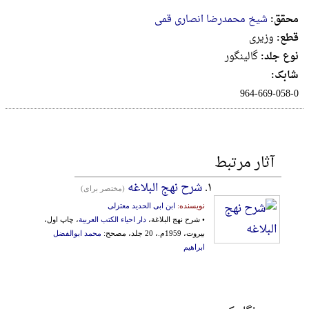
محقق:
شیخ محمدرضا انصاری قمی
قطع:
وزيرى
نوع جلد:
گالینگور
شابک:
آثار مرتبط
۱.
شرح نهج البلاغه
(مختصر برای)
نویسنده:
ابن ابی الحدید معتزلی
• شرح نهج البلاغة،
دار احیاء الکتب العربیة
، چاپ اول،
بیروت، 1959م.، 20 جلد، مصحح:
محمد ابوالفضل
ابراهیم