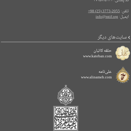
کد پستی: ۳۷۱۵۸۱۵۹۳۴
تلفن:
+98 (25) 3773-2055
ایمیل:
info@mtif.org
سایت‌های دیگر
حلقه کاتبان
www.kateban.com
علی‌نامه
www.alinameh.com