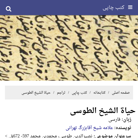
کتب چاپی
صفحه اصلی
/ کتابخانه /
کتب چاپی
/
تراجم
/ حیاة الشیخ الطوسی
حیاة الشیخ الطوسی
زبان:
فارسی
نویسنده:
علامه شیخ آقابزرگ تهرانی
سرعنوان موضوعی:
نصیرالدین طوسی، محمدبن محمد 597- 672ق. >