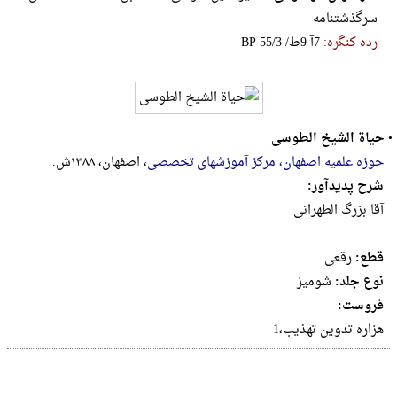
س‍رگ‍ذش‍ت‍ن‍ام‍ه‌
رده کنگره:
‎B‎P‎ ‎5‎5‎/‎3‎ ‎/‎ط‎9‎ ‎آ‎7
•
حیاة الشیخ الطوسی
حوزه علمیه اصفهان، مرکز آموزشهای تخصصی
، اصفهان، ۱۳۸۸ش.
شرح پدیدآور:
آقا بزرگ الطهرانی
قطع:
رقعى
نوع جلد:
شومیز
فروست:
هزاره تدوین تهذیب،1