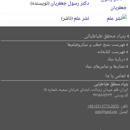
دکتر رسول جعفریان
(نویسنده)
نشر علم
(ناشر)
بنیاد محقق طباطبائی
فهرست نسخ خطی و میکروفیلم‌ها
فهرست کتابخانه
دربارۀ بنیاد
نشان‌ها و تماس‌های بنیاد
تماس با ما
بنیاد محقق طباطبایی
ایران، قم، میدان رسالت، ابتدای خیابان سمیه، شماره ۱۵.
کد پستی: ۳۷۱۵۸۱۵۹۳۴
تلفن:
+98 (25) 3773-2055
ایمیل:
info@mtif.org