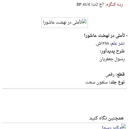
رده کنگره:
‎B‎P‎ ‎4‎1‎/‎4‎ ‎/‎ت‎2‎ ‎ج‎7
•
تأملی در نهضت عاشورا
نشر علم
، ۱۳۸۸ش.
شرح پدیدآور:
رسول جعفریان
قطع:
رقعى
نوع جلد:
سلفون سخت
همچنین نگاه کنید