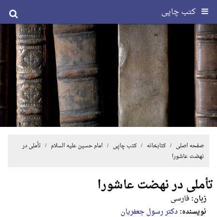
کتب چاپی
صفحه اصلی
/ کتابخانه /
کتب چاپی
/
امام حسین علیه السلام
/ تأملی در
نهضت عاشورا
تأملی در نهضت عاشورا
زبان:
فارسی
نویسنده:
دکتر رسول جعفریان