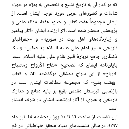
که در کنار آن به تاریخ تشیع و تخصص به ویژه در حوزه
شامات و کشورهای عربی مورد توجه ایشان است. از
ایشان مجموعاً هفت کتاب و حدود هفتاد مقاله علمی و
پژوهشی منتشر شده است. اثر ارزنده ایشان «آثار پیامبر
و زیارتگاه‌های اهل بیت در سوریه» و «جغرافیای
تاریخی مسیر امام علی علیه السلام به صفین» و یک
تکنگاری جامع دربارۀ قنبر غلام علی علیه السلام است.
پایان‌نامه ایشان که تصحیح «تفاح الأرواح ومصباح
الارباح» از ابن سراج دمشقی درگذشته 742 و کتاب
«بهشت بقیع» که مجموعه مطالعات ایشان است در
بازنمایی قبرستان مقدس بقیع بر پایه منابع و مدارک
تاریخی و هنری، از آثار ارزشمند ایشان در شرف انتشار
است.
این نشست از ساعت ۱9 تا ۲۱ روز پنجشنبه 14 تیر ماه
۱۳۹۷، در سالن نشست‌های بنیاد محقق طباطبائی در قم