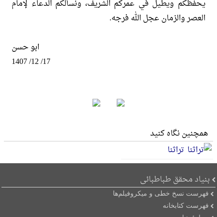
یحفظکم ویطیل في عمرکم الشریف، ونسألکم الدعاء لإمام
العصر والزمان عجل الله فرجه.
ابو حسن
17‌/ 12‌/ 1407
همچنین نگاه کنید
تراثنا
بنیاد محقق طباطبائی
فهرست نسخ خطی و میکروفیلم‌ها
فهرست کتابخانه