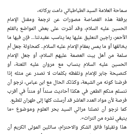
سماحة العلامة السید الطباطبائي دامت برکاته،
برفقة هذه القصاصة مصورات عن ترجمة ومقتل الإمام
الحسین علیه السلام، وقد أشرت علی بعض المواضع بالقلم
الأحمر، راجین التعلیق علیها بما یناسب عقیدتنا... فإن فیها ما
یخالفها أو ما یمس بمقام الإمام علیه السلام.. کمحاولة جعل أم
سلمة من أهل بیت العصمة علیهم السلام، أو جعل الإمام
الحسین علیه السلام یتساب مع مروان علیه اللعنة، أو
کنصیحة جابر للإمام وتلفظه بکلمات لا تصدر عن مثله إذا
فرضنا کونه من الشیعة، وکذلک الحال مع ابن عباس، نرجو أن
نتسلم منکم الطعن في هکذا أحادیث سنداً أو متناً في أقرب
فرصة لأن مواد العدد العاشر قد أرسلت کلها إلی طهران للطبع.
کما نرجو أن تصلنا مراثي السید بحر العلوم وموضوع «ما
ینبغي نشره من التراث».
هذا وتقبلوا فائق الشکر والاحترام، سائلین المولی الکریم أن