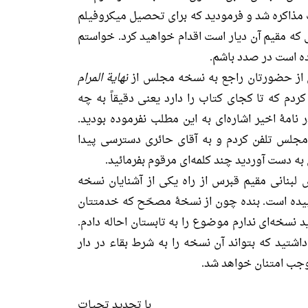
اکره شد و فرمودید که براى تحصیل میکروفیلم
مى که مقیم آن دیار است اقدام خواهید کرد. خواستم
ده است در صدد باشم.
ل از حضورتان راجع به نسخه مجلس از
نهایة المرام
کردم که تا کجاى کتاب را دارد یعنى دقیقاً به چه
نامۀ اخیر اشاره‌‏اى به این مطلب نفرموده بودید.
 مجلس تلفن کردم و به آقاى حائرى دسترسى پیدا
به دست آوردید چند کلمه‏‌اى مرقوم بفرمائید.
لبنانى مقیم قبرس از راه یکى از آشنایان نسخه
بیده است. بنده چون از نسخۀ مصحّح که خدمتتان
 نسخه‌‏اى ندارم موضوع را به تابستان احاله دادم.
داشتید که بتواند آن نسخه را به شرط بقاء در دار
موجب امتنان خواهد شد.
با تجدید تحیات