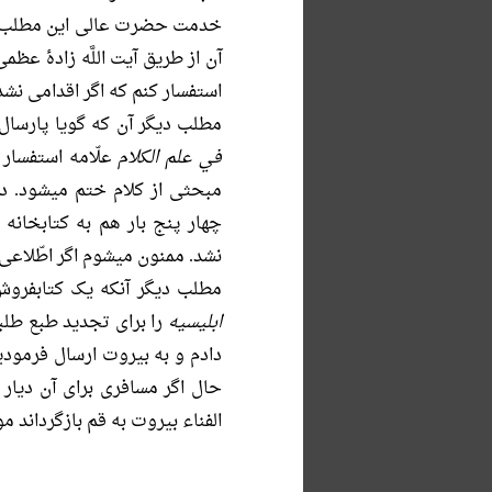
خدمت حضرت عالى این مطلب مذ
آن از طریق آیت اللَّه زادۀ عظ
استفسار کنم که اگر اقدامى نش
مطلب دیگر آن که گویا پارسا
في علم الکلام
علّامه استفسار 
مبحثى از کلام ختم میشود. در 
چهار پنج بار هم به کتابخانه
نشد. ممنون میشوم اگر اطّلاعى 
مطلب دیگر آنکه یک کتابفروش 
ابلیسیه
را براى تجدید طبع طل
دادم و به بیروت ارسال فرمودید
حال اگر مسافرى براى آن دیار 
الفناء بیروت به قم بازگرداند 