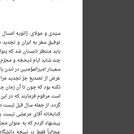
سیّدى و مولاى. ژانویه امسال 
توفیق سفر به ایران و تجدید د
باید منتظر تابستان شد که بتوا
چند شاید ایام ذیحجّه و محرّم 
سمینار امیرالمؤمنین در لندن ب
غرض از تصدیع جز تجدید مرات
نکته بود که چون تا آن زمان 
است مرقوم فرمایند که در این 
گردد. از جمله سال قبل لیست ده
کتابخانه آقاى مرعشى نیست با
پیشنهاد کردم که به عنوان مجلّ
عجالتاً فقط در نسخه دانشگا