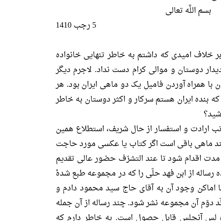
بسم اللَّه تعالى‏
5 رجب 1410
بر خلاف امیدى که داشتم به خاطر تنهایى خانواده
یدار دوستان و موالى کرام دست نداد. لاجرم دیگر
ن با همراه آوردن فامیل یک دو ماهى ایران بود. هر
که بنده ایران هستم سرکار و اکثر دوستان به خاطر
اشید؟
ب ارادت و استفسار از حال شریف، استطلاع همین
چند ماهى باقى است اگر کتاب یا عکسى مورد حاجت
مدت اقدام شود تا عند التشرّف حضور عالى تقدیم
 رساله از ابن فهد حلّى را که در مجموعه طبع شدۀ
 اماکن وجود آن به آقاى حاج سید محمود دادم و
د دوّم آن مجموعه نشر شود. چند رساله از آن جمله
ه لس آنجلس قابل حصول است. به خاطر دارم که