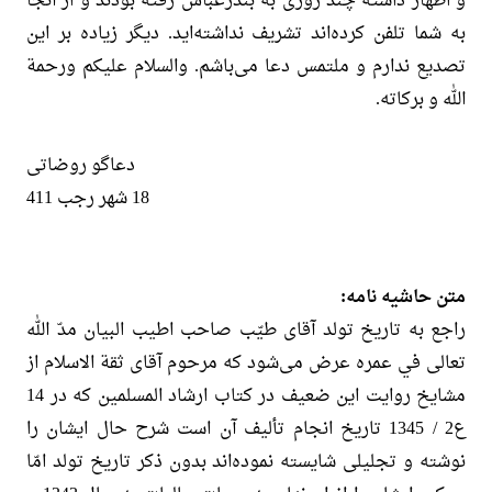
و اظهار داشته چند روزی به بندرعباس رفته بودند و از آنجا
به شما تلفن کرده‌اند تشریف نداشته‌اید. دیگر زیاده بر این
تصدیع ندارم و ملتمس دعا می‌باشم. والسلام علیکم ورحمة
الله و برکاته.
دعاگو روضاتی
18 شهر رجب 411
متن حاشیه نامه:
راجع به تاریخ تولد آقای طیّب صاحب اطیب البیان مدّ الله
تعالی في عمره عرض می‌شود که مرحوم آقای ثقة الاسلام از
مشایخ روایت این ضعیف در کتاب ارشاد المسلمین که در 14
ع2 / 1345 تاریخ انجام تألیف آن است شرح حال ایشان را
نوشته و تجلیلی شایسته نموده‌اند بدون ذکر تاریخ تولد امّا