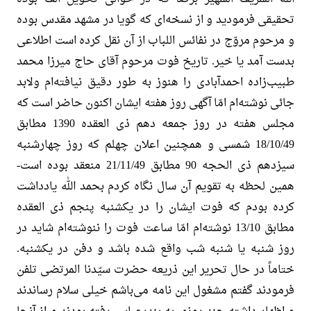
تحقیقی فرمودید و از نسخه‌ای که گویا در مشهد مقدس بوده
و مرحوم مروّج در نفائس اللباب از آن نقل کرده است اطلاعی
بدست آمد یا خیر. تاریخ فوت مرحوم آقای حاج میرزا محمد
طبیب‌زاده احمدآبادی را هنوز به طور دقیق نیافته‌ام ولابد
جائی نوشته‌ام امّا آگهی روز هفته ایشان اکنون حاضر است که
مجلس هفته در روز جمعه دهم ذی العقده 1390 مطابق
18/10/49 شمسی و همچنین اعلان چهلم که روز چهارشنبه
سیزدهم ذی الحجه 90 مطابق 21/11/49 منعقد بوده است-
همین لحظه به تقویم آن سال نگاه کردم بحمد الله یادداشت
کرده بودم که فوت ایشان را در یکشنبه پنجم ذی العقده
مطابق 13/10 نوشته‌ام امّا ساعت فوت را ننوشته‌ام شاید در
روز شنبه یا شنبه شب واقع شده باشد و دفن در یکشنبه.
ختاماً در حال تحریر این ذریعه حضرت سیّدنا المرتضی تلفن
فرمودند گفتم مشغول این نامه می‌باشم خیلی سلام رساندند