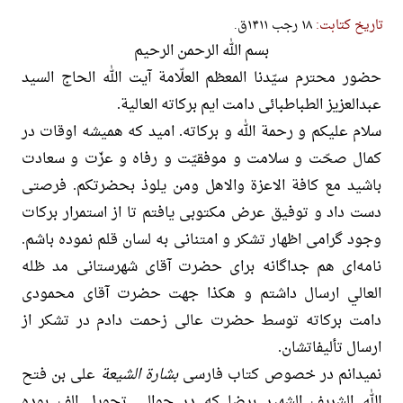
تاریخ کتابت:
۱۸ رجب ۱۴۱۱ق.
بسم الله الرحمن الرحیم
حضور محترم سیّدنا المعظم العلّامة آیت الله الحاج السید
عبدالعزیز الطباطبائی دامت ایم برکاته العالیة.
سلام علیکم و رحمة الله و برکاته. امید که همیشه اوقات در
کمال صحّت و سلامت و موفقیّت و رفاه و عزّت و سعادت
باشید مع کافة الاعزة والاهل ومن یلوذ بحضرتکم. فرصتی
دست داد و توفیق عرض مکتوبی یافتم تا از استمرار برکات
وجود گرامی اظهار تشکر و امتنانی به لسان قلم نموده باشم.
نامه‌ای هم جداگانه برای حضرت آقای شهرستانی مد ظله
العالي ارسال داشتم و هکذا جهت حضرت آقای محمودی
دامت برکاته توسط حضرت عالی زحمت دادم در تشکر از
ارسال تألیفاتشان.
نمیدانم در خصوص کتاب فارسی
بشارة الشیعة
علی بن فتح
الله الشریف الشهیر برضا که در حوالی تحویل الف بوده