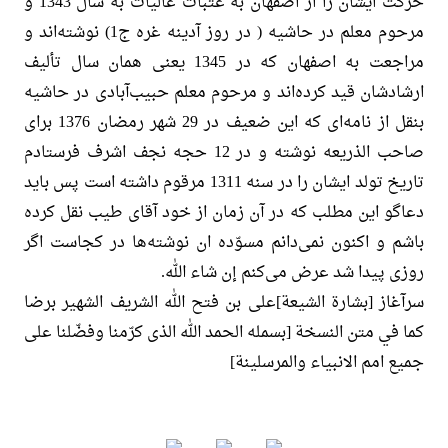
حرکت ایشان را از اصفهان به عتبات عالیات به سال 1343 و
مرحوم معلم در حاشیه ( در روز آدینه غره ج1) نوشته‌اند و
مراجعت به اصفهان که در 1345 یعنی همان سال تألیف
ارشادشان قید کرده‌اند و مرحوم معلم حبیب‌آبادی در حاشیه
بنقل از نامه‌ای که این ضعیف در 29 شهر رمضان 1376 برای
صاحب الذریعه نوشته و در 12 حجه نجف اشرف فرستادم
تاریخ تولد ایشان را در سنه 1311 مرقوم داشته است پس باید
دعاگو این مطلب که در آن زمان از خود آقای طیب نقل کرده
باشم و اکنون نمی‌دانم مسوّده ان نوشته‌ها در کجاست اگر
روزی پیدا شد عرض می‌کنم إن شاء الله.
سرآغاز [بشارة الشیعة]‌علی بن فتح الله الشریف الشهیر برضا
کما في متن النسخة [بسمله الحمد الله الذی کرّمنا وفضّلنا علی
جمیع امم الانبیاء والمرسلینة]