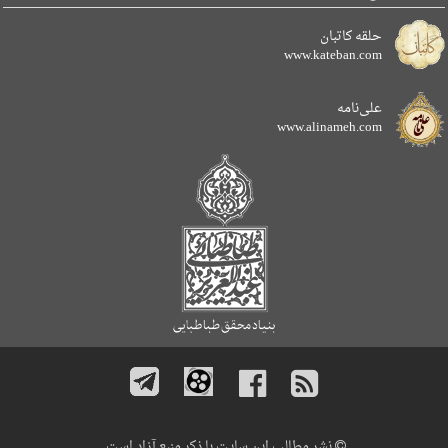
حلقه کاتبان
www.kateban.com
علی‌نامه
www.alinameh.com
نشر مطالب این سایت با ذکر منبع آزاد است.