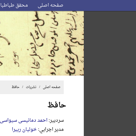
صفحه اصلی
محقق طباطبا
صفحه اصلی
/
نشریات
/ حافظ
حافظ
سردبير:
احمد دمانیسی سیواسی
مدير اجرايي:
خولیان ریبرا