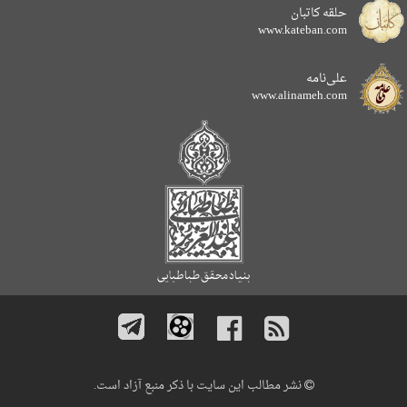
حلقه کاتبان
www.kateban.com
علی‌نامه
www.alinameh.com
نشر مطالب این سایت با ذکر منبع آزاد است.