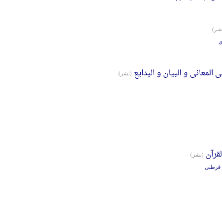
شر)
ی
 المعانی و البیان و البدایع
(نشر)
قرآن
(نشر)
 قرطبی