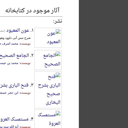
آثار موجود در کتابخانه
نشر:
۱.
عون المعبود
(نشر
شرح سنن أبی داوود وهو 
نویسنده:
محمد اشرف صد
۲.
الجامع الصحیح 
نویسنده:
محمد بن عیسی
۳.
فتح الباری بش
نویسنده:
ابن حجر عسقل
۴.
مستمسک العروة
نویسنده:
آیة الله سید 