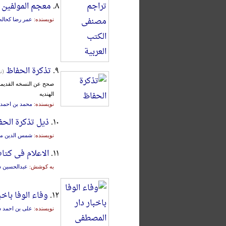
۸.
معجم المولفین 
نویسنده:
عمر رضا کحاله
۹.
تذکرة الحفاظ
(ن
صحح عن النسخه القدیمه 
الهندیه
نویسنده:
محمد بن احمد 
۱۰.
ذیل تذکرة الحف
نویسنده:
شمس الدین م
۱۱.
الاعلام فی کتا
به کوشش:
عبدالحسین 
۱۲.
وفاء الوفا باخ
نویسنده:
علی بن احمد 