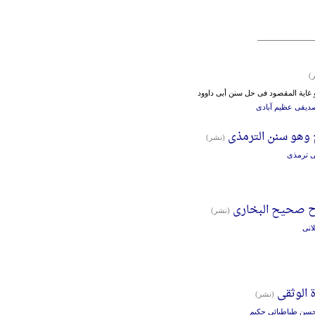
)
غایة المقصود فی حل سنن أبی داوود
یقی عظیم آبادی
وهو سنن الترمذی
(نشر)
 ترمذی
رح صحیح البخاری
(نشر)
انی
 الوثقی
(نشر)
محسن طباطبائی حکیم