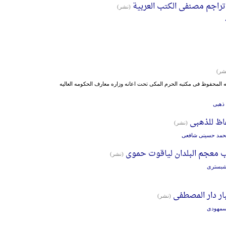
تراجم مصنفی الکتب العربیة
(نشر)
شر)
المحفوظ فی مکتبه الحرم المکی تحت اعانه وزاره معارف الحکومه العالیه
ذهبی
اظ للذهبی
(نشر)
حمد حسینی شافعی
ب معجم البلدان لیاقوت حموی
(نشر)
شبستری
بار دار المصطفی
(نشر)
سمهودی