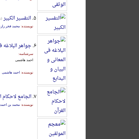
۵.
التفسیر الکبیر
(ن
نویسنده:
محمد فخر راز
۶.
جواهر البلاغه فی
سرشناسه:
احمد هاشمی
نویسنده:
احمد هاشمی
۷.
الجامع لاحکام ال
نویسنده:
محمد بن احمد