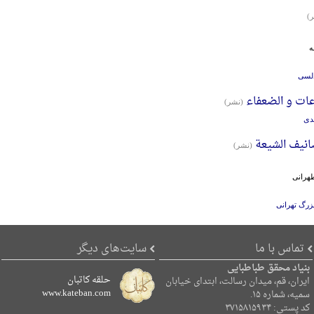
)
ه
دلسی
ات و الضعفاء
(نشر)
دی
انیف الشیعة
(نشر)
هرانی
زرگ تهرانی
تماس با ما
سایت‌های دیگر
بنیاد محقق طباطبایی
حلقه کاتبان
ایران، قم، میدان رسالت، ابتدای خیابان
www.kateban.com
سمیه، شماره ۱۵.
کد پستی: ۳۷۱۵۸۱۵۹۳۴