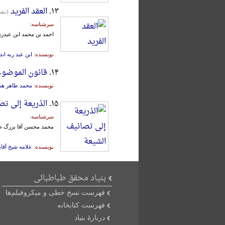
۱۳.
العقد الفرید
(نشر
سرشناسه:
احمد بن محمد ابن عبدرب
نویسنده:
ابن عبد ربه ان
۱۴.
قانون الموضوع
نویسنده:
محمد طاهر هن
۱۵.
الذریعة إلی تص
سرشناسه:
محمد محسن آقا بزرگ ط
نویسنده:
علامه شیخ آقاب
بنیاد محقق طباطبائی
فهرست نسخ خطی و میکروفیلم‌ها
فهرست کتابخانه
دربارۀ بنیاد