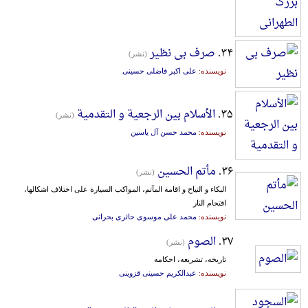
۳۴.
صرف بی نظیر
(نشر)
نویسنده:
علی اکبر فاضلی حسینی
۳۵.
الأسلام بین الرجعیة و التقدمیة
(نشر)
نویسنده:
محمد حسن آل یاسین
۳۶.
مأتم الحسین
(نشر)
البکاء و النیاح و اقامة المآتم، المواکب السیارة علی اختلاف اشکالها،
اقتحام النار
نویسنده:
محمد علی موسوی حائری بحرانی
۳۷.
الصوم
(نشر)
تاریخه، تشریعه، احکامه
نویسنده:
عبدالکریم حسینی قزوینی