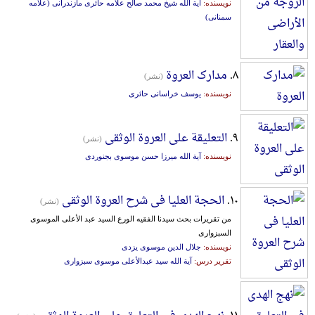
نویسنده:
آیة الله شیخ محمد صالح علامه حائری مازندرانی (علامه
سمنانی)
۸.
مدارک العروة
(نشر)
نویسنده:
یوسف خراسانی حائری
۹.
التعلیقة علی العروة الوثقی
(نشر)
نویسنده:
آیة الله میرزا حسن موسوی بجنوردی
۱۰.
الحجة العلیا فی شرح العروة الوثقی
(نشر)
من تقریرات بحث سیدنا الفقیه الورع السید عبد الأعلی الموسوی
السبزواری
نویسنده:
جلال الدین موسوی یزدی
تقریر درس:
آیة الله سید عبدالأعلی موسوی سبزواری