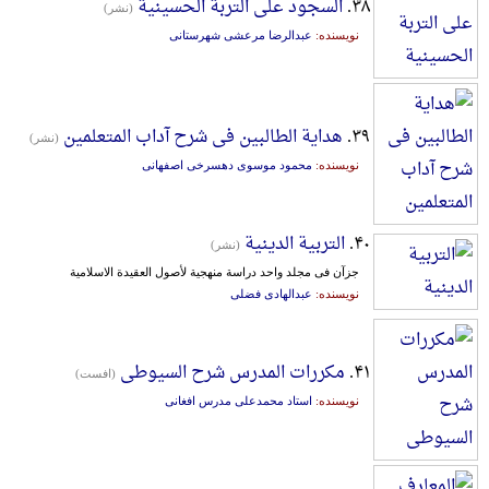
۳۸.
السجود علی التربة الحسینیة
(نشر)
نویسنده:
عبدالرضا مرعشی شهرستانی
۳۹.
هدایة الطالبین فی شرح آداب المتعلمین
(نشر)
نویسنده:
محمود موسوی دهسرخی اصفهانی
۴۰.
التربیة الدینیة
(نشر)
جزآن فی مجلد واحد دراسة منهجیة لأصول العقیدة الاسلامیة
نویسنده:
عبدالهادی فضلی
۴۱.
مکررات المدرس شرح السیوطی
(افست)
نویسنده:
استاد محمدعلی مدرس افغانی