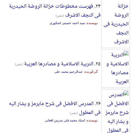
۲۴.
فهرست مخطوطات خزانة الروضة الحیدریة
فی النجف الاشرف
(نشر)
نویسنده:
سید احمد حسینی اشکوری
۲۵.
التربیة الاسلامیة و مصادرها العربیة
(نشر)
گردآورنده:
عبدالرحیم محمد علی
۲۶.
المدرس الافضل فی شرح مایرمز و یشار الیه
فی المطول
(نشر)
نویسنده:
استاد محمدعلی مدرس افغانی