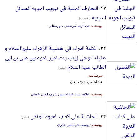
۴۲.
المعارف الجلیة فی تبویب اجوبه المسائل
الدینیه
(افست)
نویسنده:
عبدالرضا مرعشی شهرستانی
۴۳.
الکلمة الغراء فی تفضیلة الزهراء علیهاالسلام و
عقیلة الوحی زینب بنت امیر المومنین علی بن ابی
الطالب علیه السلام
(نشر)
سرشناسه:
عبدالحسین شرف الدین
نویسنده:
علامه سید عبدالحسین شرف الدین عاملی
۴۴.
الحاشیة علی کتاب العروة الوثقی
(نشر)
نویسنده:
یوسف خراسانی حائری