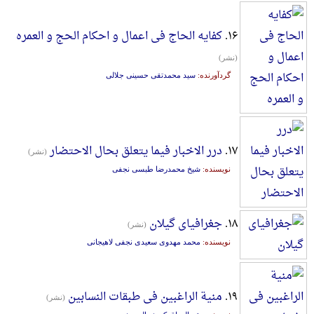
۱۶.
کفایه الحاج فی اعمال و احکام الحج و العمره
(نشر)
گردآورنده:
سید محمدتقی حسینی جلالی
۱۷.
درر الاخبار فیما یتعلق بحال الاحتضار
(نشر)
نویسنده:
شیخ محمدرضا طبسی نجفی
۱۸.
جغرافیای گیلان
(نشر)
نویسنده:
محمد مهدوی سعیدی نجفی لاهیجانی
۱۹.
منیة الراغبین فی طبقات النسابین
(نشر)