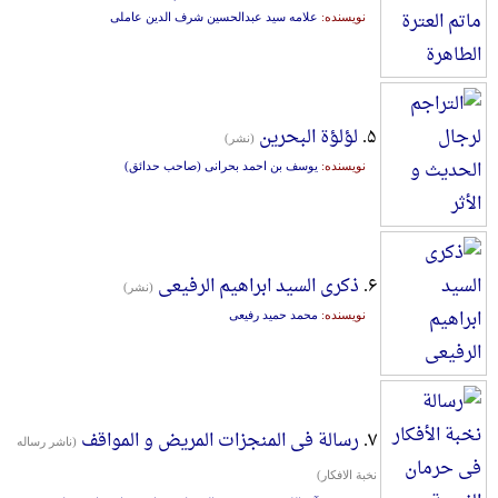
نویسنده:
علامه سید عبدالحسین شرف الدین عاملی
۵.
لؤلؤة البحرین
(نشر)
نویسنده:
یوسف بن احمد بحرانی (صاحب حدائق)
۶.
ذکری السید ابراهیم الرفیعی
(نشر)
نویسنده:
محمد حمید رفیعی
۷.
رسالة فی المنجزات المریض و المواقف
(ناشر رساله
نخبة الافکار)