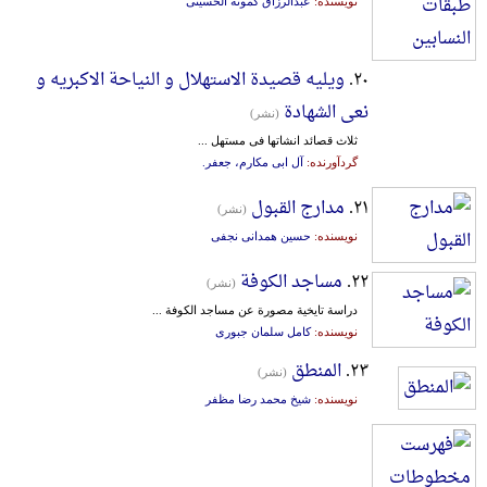
نویسنده:
عبدالرزاق کمونه الحسینی
۲۰.
ویلیه قصیدة الاستهلال و النیاحة الاکبریه و
نعی الشهادة
(نشر)
ثلاث قصائد انشاتها فی مستهل ...
گردآورنده:
آل ابی مکارم، جعفر.
۲۱.
مدارج القبول
(نشر)
نویسنده:
حسین همدانی نجفی
۲۲.
مساجد الکوفة
(نشر)
دراسة تایخیة مصورة عن مساجد الکوفة ...
نویسنده:
کامل سلمان جبوری
۲۳.
المنطق
(نشر)
نویسنده:
شیخ محمد رضا مظفر