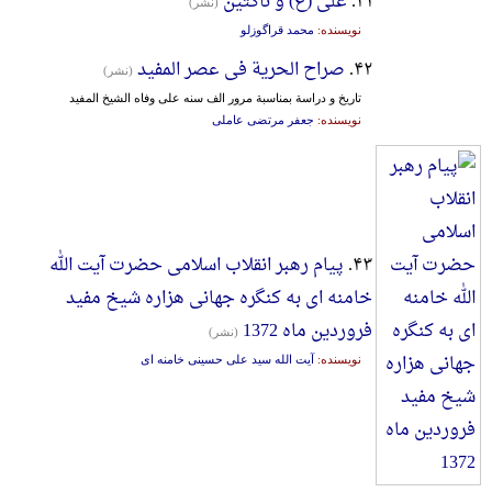
۴۱.
علی (ع) و ناکثین
(نشر)
نویسنده:
محمد قراگوزلو
۴۲.
صراح الحریة فی عصر المفید
(نشر)
تاریخ و دراسة بمناسبة مرور الف سنه علی وفاه الشیخ المفید
نویسنده:
جعفر مرتضی عاملی
۴۳.
پیام رهبر انقلاب اسلامی حضرت آیت الله
خامنه ای به کنگره جهانی هزاره شیخ مفید
فروردین ماه 1372
(نشر)
نویسنده:
آیت الله سید علی حسینی خامنه ای