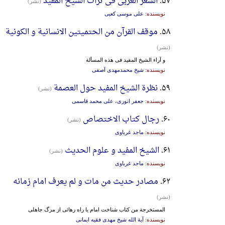
۵۷.
الشعر العربی فی تراث الشیخ المفید
(نشر)
نویسنده:
علی موسی کعبی
۵۸.
موقف القرآن من الحتمیتین الانسانیة و الکونیة
(نشر)
و آراء الشیخ المفید فی هذه المسألة
نویسنده:
شیخ محمدمهدی آصفی
۵۹.
نظرة الشیخ المفید حول العصمة
(نشر)
نویسنده:
جعفر انوری
،
علی محمد قاسمی
۶۰.
رجال کتاب الاختصاص
(نشر)
نویسنده:
ماجد غرباوی
۶۱.
الشیخ المفید و علوم الحدیث
(نشر)
نویسنده:
ماجد غرباوی
۶۲.
مصادر حدیث من مات و لم یعرف امام زمانه
(نشر)
المستخرجة من کتاب شناخت امام یا راه رهائی از مرگ جاهلی
نویسنده:
آیة الله شیخ مهدی فقیه ایمانی