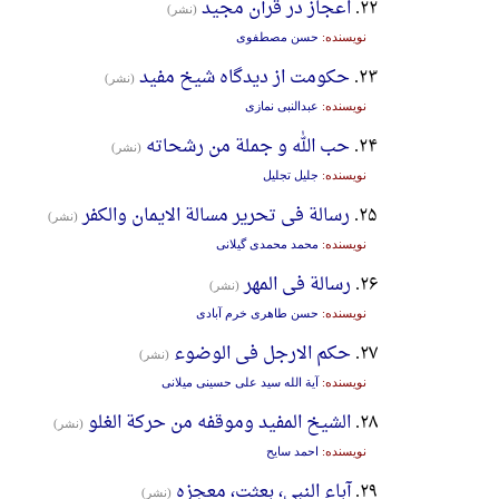
۲۲.
اعجاز در قرآن مجید
(نشر)
نویسنده:
حسن مصطفوی
۲۳.
حکومت از دیدگاه شیخ مفید
(نشر)
نویسنده:
عبدالنبی نمازی
۲۴.
حب الله و جملة من رشحاته
(نشر)
نویسنده:
جلیل تجلیل
۲۵.
رسالة فی تحریر مسالة الایمان والکفر
(نشر)
نویسنده:
محمد محمدی گیلانی
۲۶.
رسالة فی المهر
(نشر)
نویسنده:
حسن طاهری خرم آبادی
۲۷.
حکم الارجل فی الوضوء
(نشر)
نویسنده:
آیة الله سید علی حسینی میلانی
۲۸.
الشیخ المفید وموقفه من حرکة الغلو
(نشر)
نویسنده:
احمد سایح
۲۹.
آباء النبی، بعثت، معجزه
(نشر)