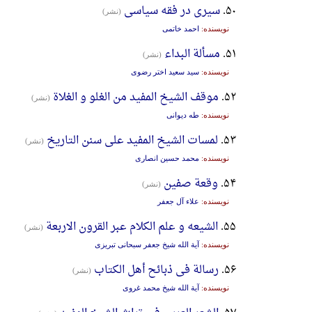
۵۰.
سیری در فقه سیاسی
(نشر)
نویسنده:
احمد خاتمی
۵۱.
مسألة البداء
(نشر)
نویسنده:
سید سعید اختر رضوی
۵۲.
موقف الشیخ المفید من الغلو و الغلاة
(نشر)
نویسنده:
طه دیوانی
۵۳.
لمسات الشیخ المفید علی سنن التاریخ
(نشر)
نویسنده:
محمد حسین انصاری
۵۴.
وقعة صفین
(نشر)
نویسنده:
علاء آل جعفر
۵۵.
الشیعه و علم الکلام عبر القرون الاربعة
(نشر)
نویسنده:
آیة الله شیخ جعفر سبحانی تبریزی
۵۶.
رسالة فی ذبائح أهل الکتاب
(نشر)
نویسنده:
آیة الله شیخ محمد غروی