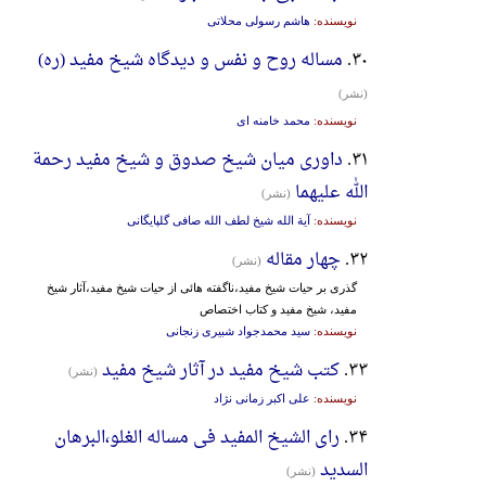
نویسنده:
هاشم رسولی محلاتی
۳۰.
مساله روح و نفس و دیدگاه شیخ مفید (ره)
(نشر)
نویسنده:
محمد خامنه ای
۳۱.
داوری میان شیخ صدوق و شیخ مفید رحمة
الله علیهما
(نشر)
نویسنده:
آیة الله شیخ لطف الله صافی گلپایگانی
۳۲.
چهار مقاله
(نشر)
گذری بر حیات شیخ مفید،ناگفته هائی از حیات شیخ مفید،آثار شیخ
مفید، شیخ مفید و کتاب اختصاص
نویسنده:
سید محمدجواد شبیری زنجانی
۳۳.
کتب شیخ مفید در آثار شیخ مفید
(نشر)
نویسنده:
علی اکبر زمانی نژاد
۳۴.
رای الشیخ المفید فی مساله الغلو،البرهان
السدید
(نشر)