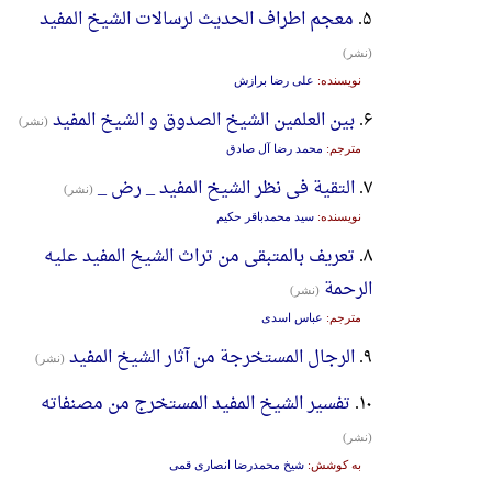
۵.
معجم اطراف الحدیث لرسالات الشیخ المفید
(نشر)
نویسنده:
علی رضا برازش
۶.
بین العلمین الشیخ الصدوق و الشیخ المفید
(نشر)
مترجم:
محمد رضا آل صادق
۷.
التقیة فی نظر الشیخ المفید _ رض _
(نشر)
نویسنده:
سید محمدباقر حکیم
۸.
تعریف بالمتبقی من تراث الشیخ المفید علیه
الرحمة
(نشر)
مترجم:
عباس اسدی
۹.
الرجال المستخرجة من آثار الشیخ المفید
(نشر)
۱۰.
تفسیر الشیخ المفید المستخرج من مصنفاته
(نشر)
به کوشش:
شیخ محمدرضا انصاری قمی