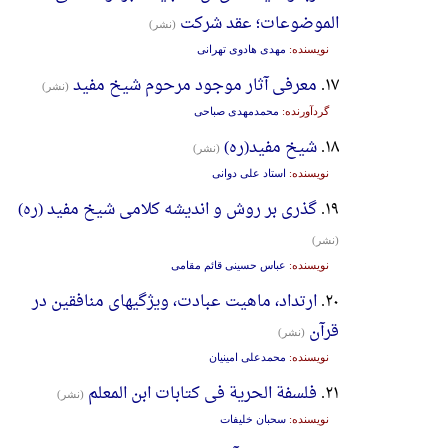
الموضوعات؛ عقد شرکت
(نشر)
نویسنده:
مهدی هادوی تهرانی
۱۷.
معرفی آثار موجود مرحوم شیخ مفید
(نشر)
گردآورنده:
محمدمهدی صباحی
۱۸.
شیخ مفید(ره)
(نشر)
نویسنده:
استاد علی دوانی
۱۹.
گذری بر روش و اندیشه کلامی شیخ مفید (ره)
(نشر)
نویسنده:
عباس حسینی قائم مقامی
۲۰.
ارتداد، ماهیت عبادت، ویژگیهای منافقین در
قرآن
(نشر)
نویسنده:
محمدعلی امینیان
۲۱.
فلسفة الحریة فی کتابات ابن المعلم
(نشر)
نویسنده:
سحبان خلیفات