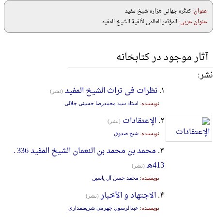
عنوان:
کنگره جهانی هزاره شیخ مفید
عنوان عربی:
المؤتمر العالمی لألفیة الشیخ المفید
آثار موجود در کتابخانه
نشر:
۱.
نظرات فی تراث الشیخ المفید
(نشر)
نویسنده:
استاد سید محمدرضا حسینی جلالی
۲.
الإعتقادات
(نشر)
نویسنده:
شیخ صدوق
۳.
محمد بن محمد بن النعمان الشیخ المفید 336 ـ
413هـ
(نشر)
نویسنده:
محمد حسن آل یاسین
۴.
الاجتهاد و الأخبار
(نشر)
نویسنده:
عبدالرسول جهرمی شریعتمداری