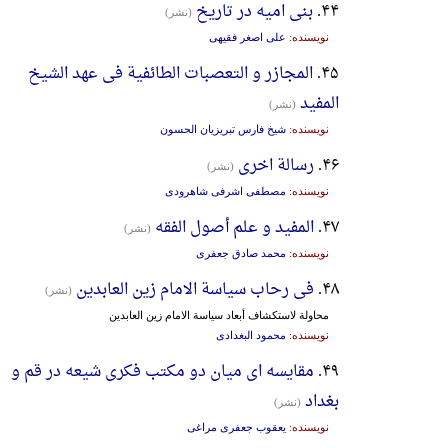
۴۴.
بنی امیه در تاریخ
(نشر)
نویسنده:
علی اصغر فقیهی
۴۵.
المجازر و التعصبات الطائفیة فی عهد الشیخ
المفید
(نشر)
نویسنده:
شیخ فارس تبریزیان الحسون
۴۶.
رسالة اخری
(نشر)
نویسنده:
مصطفی اشرفی شاهرودی
۴۷.
المفید و علم أصول الفقه
(نشر)
نویسنده:
محمد صادق جعفری
۴۸.
فی رحاب سیاسة الامام زین العابدین
(نشر)
محاولة لاستکشاف أبعاد سیاسة الامام زین العابدین
نویسنده:
محمود البغدادی
۴۹.
مقایسه ای میان دو مکتب فکری شیعه در قم و
بغداد
(نشر)
نویسنده:
یعقوب جعفری مراغی