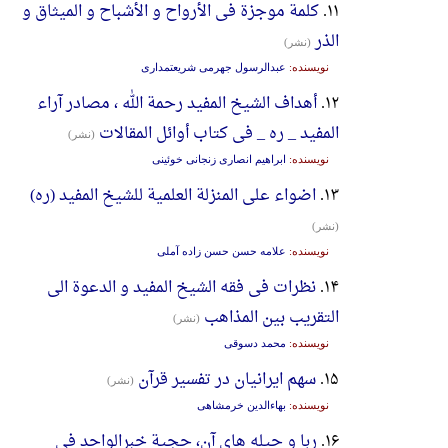
۱۱.
کلمة موجزة فی الأرواح و الأشباح و المیثاق و
الذر
(نشر)
نویسنده:
عبدالرسول جهرمی شریعتمداری
۱۲.
أهداف الشیخ المفید رحمة الله ، مصادر آراء
المفید _ ره _ فی کتاب أوائل المقالات
(نشر)
نویسنده:
ابراهیم انصاری زنجانی خوئینی
۱۳.
اضواء علی المنزلة العلمیة للشیخ المفید (ره)
(نشر)
نویسنده:
علامه حسن حسن زاده آملی
۱۴.
نظرات فی فقه الشیخ المفید و الدعوة الی
التقریب بین المذاهب
(نشر)
نویسنده:
محمد دسوقی
۱۵.
سهم ایرانیان در تفسیر قرآن
(نشر)
نویسنده:
بهاءالدین خرمشاهی
۱۶.
ربا و حیله های آن، حجیة خبرالواحد فی