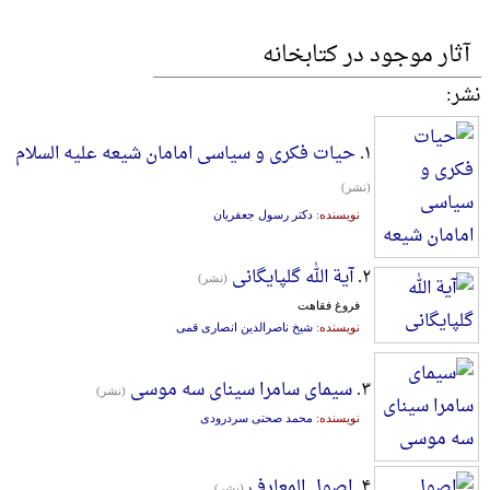
آثار موجود در کتابخانه
نشر:
۱.
حیات فکری و سیاسی امامان شیعه علیه السلام
(نشر)
نویسنده:
دکتر رسول جعفریان
۲.
آیة الله گلپایگانی
(نشر)
فروغ فقاهت
نویسنده:
شیخ ناصرالدین انصاری قمی
۳.
سیمای سامرا سینای سه موسی
(نشر)
نویسنده:
محمد صحتی سردرودی
۴.
اصول المعارف
(نشر)