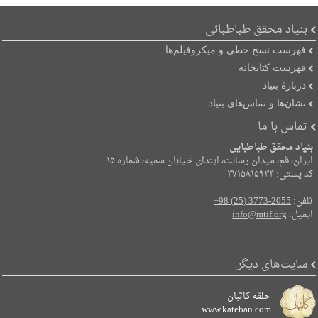
بنیاد محقق طباطبائی
فهرست نسخ خطی و میکروفیلم‌ها
فهرست کتابخانه
دربارۀ بنیاد
نشان‌ها و تماس‌های بنیاد
تماس با ما
بنیاد محقق طباطبایی
ایران، قم، میدان رسالت، ابتدای خیابان سمیه، شماره ۱۵.
کد پستی: ۳۷۱۵۸۱۵۹۳۴
تلفن:
+98 (25) 3773-2055
ایمیل:
info@mtif.org
سایت‌های دیگر
حلقه کاتبان
www.kateban.com