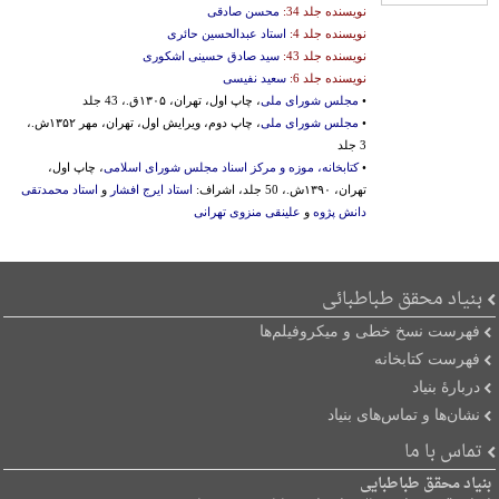
نویسنده جلد 34:
محسن صادقی
نویسنده جلد 4:
استاد عبدالحسین حائری
نویسنده جلد 43:
سید صادق حسینی اشکوری
نویسنده جلد 6:
سعید نفیسی
•
مجلس شورای ملی
، چاپ اول، تهران، ۱۳۰۵ق.، 43 جلد
•
مجلس شورای ملی
، چاپ دوم، ویرایش اول، تهران، مهر ۱۳۵۲ش.،
3 جلد
•
کتابخانه، موزه و مرکز اسناد مجلس شورای اسلامی
، چاپ اول،
تهران، ۱۳۹۰ش.، 50 جلد، اشراف:
استاد ایرج افشار
و
استاد محمدتقی
دانش پژوه
و
علینقی منزوی تهرانی
بنیاد محقق طباطبائی
فهرست نسخ خطی و میکروفیلم‌ها
فهرست کتابخانه
دربارۀ بنیاد
نشان‌ها و تماس‌های بنیاد
تماس با ما
بنیاد محقق طباطبایی