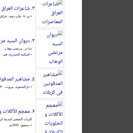
۳.
شاعرات العراق 
• بی نا، چاپ دوم، عراق، 1995م
۴.
دیوان السید مر
شاعر:
مرتضی وهاب
•
المکتبة الحیدریة
، قم، ۱۳۸۰ش.
۵.
مشاهیر المدفون
•
دارالصفوة
، بیروت، ۱۴۳۰ق.
۶.
معجم الأکلات و 
التراث الشعبی لمدینة کرب
• دمشق، 2009م.