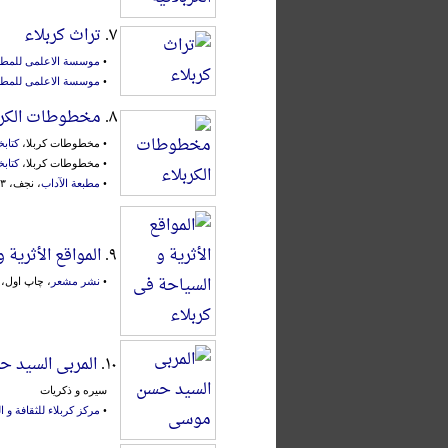
۷.
تراث کربلاء
•
موسسة الاعلمی للمط
•
موسسة الاعلمی للمط
۸.
مخطوطات الکرب
• مخطوطات کربلا،
کتاب
• مخطوطات کربلا،
کتاب
•
مطبعة الآداب
، نجف، ۱۳۹۳ق.
۹.
المواقع الأثریة 
•
نشر مشعر
، چاپ اول، تهرا
۱۰.
المربی السید 
سیره و ذکریات
•
مرکز کربلاء للثقافة و ا