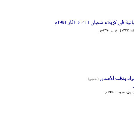
ی کربلاء شعبان 1411ه- آذار 1991م
ر ۱۳۹۰ش.
واد بدقت الأسدی
(تحقیق)
ول، بیروت، 1999م.