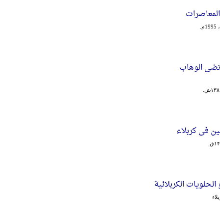
المعاصرات
.
تضی الوهاب
ین فی کربلاء
الحلویات الکربلائیة
لاء