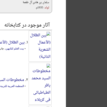
سلمان بن هادی آل طعمة
تولد:
1935م.
آثار موجود در کتابخانه
۱.
بین الظلال (الأعم
•
بیت العلم للنابهین
، چاپ اول،
۲.
مخطوطات السید 
•
المنظمة العربیة للتربیة