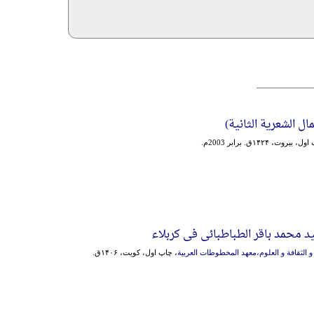
ال الشعریة الثانیة)
 بیروت، ۱۴۲۴ق. برابر 2003م.
محمد باقر الطباطبائی فی کربلاء
 و الثقافة و العلوم،معهد المخطوطات العربیة
، چاپ اول، کویت، ۱۴۰۶ق.