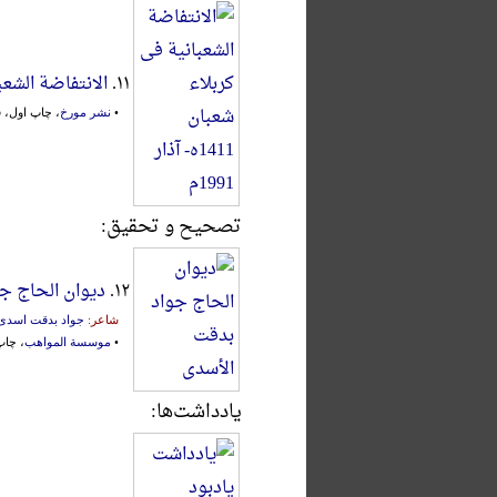
۱۱.
الانتفاضة الشعبانیة ف
•
نشر مورخ
، چاپ اول، قم، ۱۴۳۳ق. براب
تصحیح و تحقیق:
۱۲.
دیوان الحاج ج
شاعر:
جواد بدقت اسدی
•
موسسة المواهب
، چاپ ا
یادداشت‌ها: