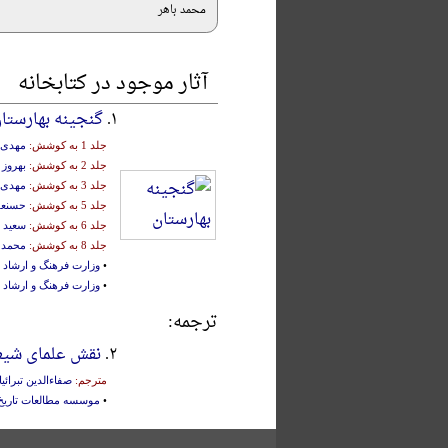
محمد باهر
آثار موجود در کتابخانه
۱.
گنجینه بهارستا
جلد 1 به کوشش:
مهدی 
جلد 2 به کوشش:
بهروز 
جلد 3 به کوشش:
مهدی 
جلد 5 به کوشش:
حسنعل
جلد 6 به کوشش:
سعید 
جلد 8 به کوشش:
محمد 
•
وزارت فرهنگ و ارشاد 
•
وزارت فرهنگ و ارشاد 
ترجمه:
۲.
نقش علمای شیعه در روباروی
مترجم:
صفاءالدین تبرائی
•
موسسه مطالعات تاریخ 