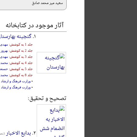
سعید میر محمد صادق
آثار موجود در کتابخانه
۱.
گنجینه بهارستا
جلد 1 به کوشش:
مهدی 
جلد 2 به کوشش:
بهروز 
جلد 3 به کوشش:
مهدی 
جلد 4 به کوشش:
محمد ب
جلد 5 به کوشش:
حسنعل
جلد 8 به کوشش:
محمد 
•
وزارت فرهنگ و ارشاد 
•
وزارت فرهنگ و ارشاد 
تصحیح و تحقیق:
۲.
بدایع الاخبار
(تصح