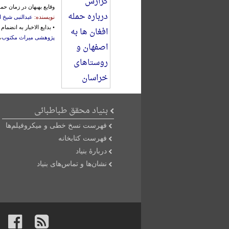
وقایع بهبهان در زمان حم
نویسنده:
عبدالنبی شیخ ا
• بدایع الاخبار به انض
پژوهشی میراث مکتوب
،
بنیاد محقق طباطبائی
فهرست نسخ خطی و میکروفیلم‌ها
فهرست کتابخانه
دربارۀ بنیاد
نشان‌ها و تماس‌های بنیاد