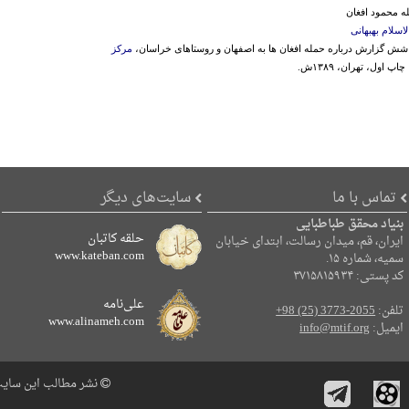
له محمود افغان
لاسلام بهبهانی
مام شش گزارش درباره حمله افغان ها به اصفهان و روستاهای خراسان،
مرکز
 چاپ اول، تهران، ۱۳۸۹ش.
تماس با ما
سایت‌های دیگر
بنیاد محقق طباطبایی
حلقه کاتبان
ایران، قم، میدان رسالت، ابتدای خیابان
www.kateban.com
سمیه، شماره ۱۵.
کد پستی: ۳۷۱۵۸۱۵۹۳۴
علی‌نامه
تلفن:
+98 (25) 3773-2055
www.alinameh.com
ایمیل:
info@mtif.org
نشر مطالب این سایت 