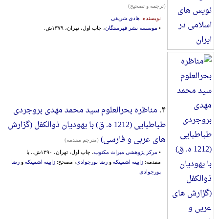
(ترجمه و تصحیح)
نویسنده:
هادی شریفی
•
موسسه نشر فهرستگان
، چاپ اول، تهران، ۱۳۷۹ش.
۴.
مناظره بحرالعلوم سید محمد مهدی بروجردی
طباطبایی (1212 ه. ق) با یهودیان ذوالکفل (گزارش
های عربی و فارسی)
(مترجم مقدمه)
•
مرکز پژوهشی میراث مکتوب
، چاپ اول، تهران، ۱۳۹۰ش.، با
مقدمه:
زابینه اشمیتکه
و
رضا پورجوادی
، مصحح:
زابینه اشمیتکه
و
رضا
پورجوادی