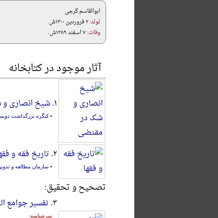
ابوالقاسم گرجی
تولد:
۲ فروردین ۱۳۰۰ش.
وفات:
۷ اسفند ۱۳۸۹ش.
آثار موجود در کتابخانه
۱.
شیخ انصاری و 
•
کنگره بزرگداشت دویست
۲.
تاریخ فقه و فقه
•
سازمان مطالعه و تدوین‌
تصحیح و تحقیق:
۳.
تفسیر جوامع ال
سرشناسه: