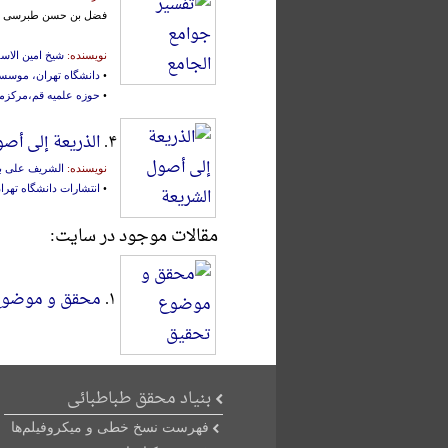
فضل بن حسن طبرسی
نویسنده:
شیخ امین الاس
•
دانشگاه تهران، موسسه
•
حوزه علمیه قم،مرکزم
۴.
الذریعة إلی أصو
نویسنده:
الشریف علی ب
•
انتشارات دانشگاه تهرا
مقالات موجود در سایت:
۱.
محقق و موضوع
بنیاد محقق طباطبائی
فهرست نسخ خطی و میکروفیلم‌ها