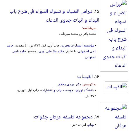
۱۵.
نبراس الضیاء و تسواء السواء فی شرح باب
البداء و اثبات جدوی الدعاء
سرشناسه:
محمد باقر بن محمد میرداماد
•
مؤسسه انتشارات هجرت
، چاپ اول، قم، ۱۳۷۴ش.، با مقدمه:
حامد
ناجی اصفهانی
، با تعلیق:
حکیم ملا علی نوری
، مصحح:
حامد ناجی
اصفهانی
۱۶.
القبسات
به کوشش:
دکتر مهدی محقق
•
دانشگاه تهران، موسسه چاپ و انتشارات
، چاپ اول، تهران،
۱۳۷۴ش.
۱۷.
مجموعه فلسفه عرفان جذوات
•
بهنام
، ایران، ۲ش.