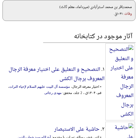
محمدباقر بن محمد استرآبادی (میرداماد، معلم ثالث)
وفات:
۱۰۴۱ق.
آثار موجود در کتابخانه
۱.
التصحیح و التعلیق علی اختیار معرفة الرجال
المعروف برجال الکشی
• اختیار معرفة الرجال،
مؤسسة آل البیت علیهم السلام لإحیاء التراث
،
قم، ۱۴۰۴ق.، 2 جلد، محقق:
مهدی رجائی
۲.
حاشیة علی الاستبصار
• اثنی عشر رسالة، تهران، با مقدمه:
آیة الله سید شهاب الدین