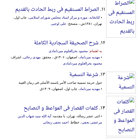
۱۱.
الصراط المستقیم فی ربط الحادث بالقدیم
•
کتابخانه، موزه و مرکز اسناد مجلس شورای اسلامی
، چاپ اول،
تهران، ۱۳۸۱ش.، مصحح:
علی اوجبی
۱۲.
شرح الصحیفة السجادیة الکاملة
به اهتمام:
محمود بحرالعلوم میردامادی
•
مهدیه میرداماد
، اصفهان، ۱۴۰۶ق.، محقق:
مهدی رجائی
، اشراف:
محمود بحرالعلوم میردامادی
۱۳.
شرعة التسمیة
حول حرمة تسمیة صاحب الأمر باسمه الأصلی فی زمان الغیبة
•
مهدیه میرداماد
، چاپ اول، اصفهان، ۱۴۰۹ق.
۱۴.
کلمات القصار فی المواعظ و النصایح
• اثنی عشر رسالة، تهران، با مقدمه:
آیة الله سید شهاب الدین
مرعشی نجفی
، خطاط:
احمد نجفی زنجانی