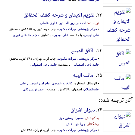
۲۳.
تقویم الایمان و شرحه کشف الحقائق
نویسنده:
احمد بن زین العابدین علوی عاملی
•
مرکز پژوهشی میراث مکتوب
، چاپ دوم، تهران، ۱۳۸۵ش.، محقق:
علی اوجبی
، با مقدمه:
علی اوجبی
، با تعلیق:
حکیم ملا علی نوری
۲۴.
الأفق المبین
•
مرکز پژوهشی میراث مکتوب
، چاپ اول، تهران، ۱۳۹۱ش.، محقق:
حامد ناجی اصفهانی
، با مقدمه:
حامد ناجی اصفهانی
۲۵.
امانت الهیه
• الرسائل المختاره،
کتابخانه عمومی ‌امام‌ ‌امیر‌المومنین‌ ‌علی‌
‌علیه‌‌السلام‌
، اصفهان، ۱۳۶۸ش.، مصحح:
احمد تویسرکانی
آثار ترجمه شده:
۲۶.
دیوان اشراق
به کوشش:
سمیرا پوستین دوز
پیشگفتار:
جویا جهانبخش
•
مرکز پژوهشی میراث مکتوب
، چاپ اول، تهران، ۱۳۸۵ش.