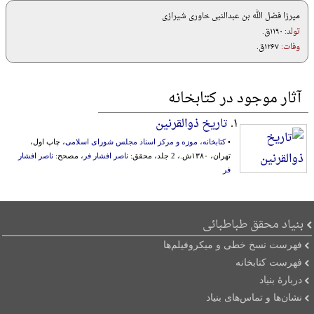
میرزا فضل الله بن عبدالنبی خاوری شیرازی
تولد:
۱۱۹۰ق.
وفات:
۱۲۶۷ق.
آثار موجود در کتابخانه
۱.
تاریخ ذوالقرنین
•
کتابخانه، موزه و مرکز اسناد مجلس شورای اسلامی
، چاپ اول،
تهران، ۱۳۸۰ش.، 2 جلد، محقق:
ناصر افشار فر
، مصحح:
ناصر افشار
فر
بنیاد محقق طباطبائی
فهرست نسخ خطی و میکروفیلم‌ها
فهرست کتابخانه
دربارۀ بنیاد
نشان‌ها و تماس‌های بنیاد