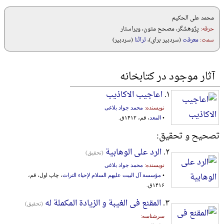
محمد علی الحکیم
حرفه:
پژوهشگر، مصحح متون، ویراستار
سمت:
معرفت
(سردبير برای)،
تراثنا
(سردبیر)
آثار موجود در کتابخانه
۱.
اعاجیب الاکاذیب
نویسنده:
محمد جواد بلاغی
•
المعد
، قم، ۱۴۱۲ق.
تصحیح و تحقیق:
۲.
الرد علی الوهابیة
(تحقیق)
نویسنده:
محمد جواد بلاغی
•
مؤسسة آل البیت علیهم السلام لإحیاء التراث
، چاپ اول، قم،
۱۴۱۶ق.
۳.
المقنع فی الغیبة و الزیادة المکملة له
(تحقیق)
سرشناسه: