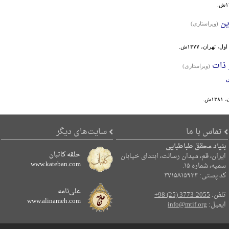
ین
(ویراستاری)
ل، تهران، ۱۳۷۷ش.
 ذات
(ویراستاری)
س
۱۳ش.
تماس با ما
سایت‌های دیگر
بنیاد محقق طباطبایی
حلقه کاتبان
ایران، قم، میدان رسالت، ابتدای خیابان
www.kateban.com
سمیه، شماره ۱۵.
کد پستی: ۳۷۱۵۸۱۵۹۳۴
علی‌نامه
تلفن:
+98 (25) 3773-2055
www.alinameh.com
ایمیل:
info@mtif.org