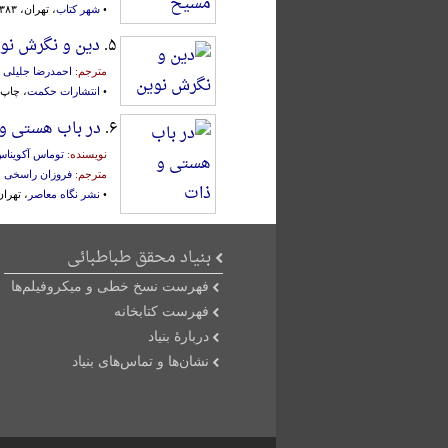
•
شهر کتاب
، تهران، ۱۳۸۳ش.
۵.
دین و نگرش نو
مترجم:
احمدرضا جلیلی
•
انتشارات حکمت
، چاپ او
۶.
در باب هستی و
نویسنده:
توماس آکوینا
مترجم:
فروزان راسخی
•
نشر نگاه معاصر
، تهران، ۸۱
بنیاد محقق طباطبائی
فهرست نسخ خطی و میکروفیلم‌ها
فهرست کتابخانه
دربارۀ بنیاد
نشان‌ها و تماس‌های بنیاد