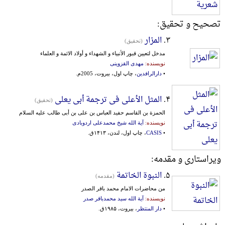
تصحیح و تحقیق:
۳.
المزار
(تحقیق)
مدخل لتعیین قبور الأنبیاء و الشهداء و أولاد الائمة و العلماء
نویسنده:
مهدی القزوینی
•
دارالرافدین
، چاپ اول، بیروت، 2005م.
۴.
المثل الأعلی فی ترجمة أبی یعلی
(تحقیق)
الحمزة بن القاسم حفید العباس بن علی بن أبی طالب علیه السلام
نویسنده:
آیة الله شیخ محمدعلی اردوبادی
•
CASIS
، چاپ اول، لندن، ۱۴۱۳ق.
ویراستاری و مقدمه:
۵.
النبوة الخاتمة
(مقدمه)
من محاضرات الامام محمد باقر الصدر
نویسنده:
آیة الله سید محمدباقر صدر
•
دار المنتظر
، بیروت، ۱۹۸۵ق.