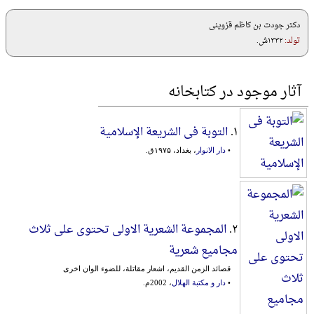
دکتر جودت بن کاظم قزوینی
تولد:
۱۳۳۲ش.
آثار موجود در کتابخانه
۱.
التوبة فی الشریعة الإسلامیة
•
دار الانوار
، بغداد، ۱۹۷۵ق.
۲.
المجموعة الشعریة الاولی تحتوی علی ثلاث
مجامیع شعریة
قصائد الزمن القدیم، اشعار مقاتلة، للضوء الوان اخری
•
دار و مکتبة الهلال
، 2002م.