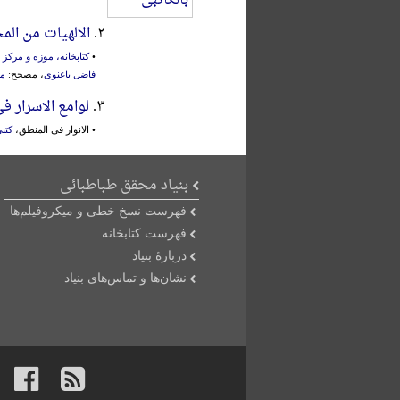
۲.
الالهیات من ال
•
کتابخانه، موزه و مرک
فاضل باغنوی
، مصحح:
مج
۳.
لوامع الاسرار ف
• الانوار فی المنطق،
کتب
بنیاد محقق طباطبائی
فهرست نسخ خطی و میکروفیلم‌ها
فهرست کتابخانه
دربارۀ بنیاد
نشان‌ها و تماس‌های بنیاد