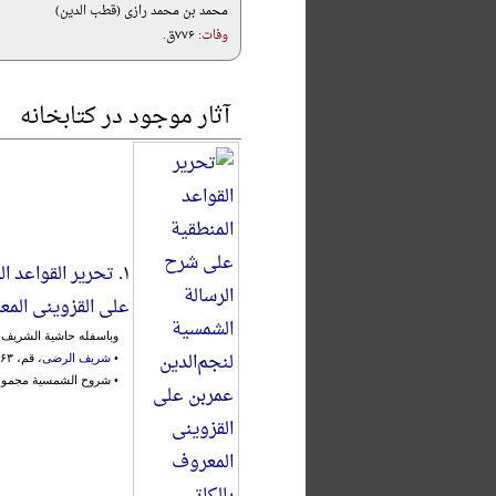
محمد بن محمد رازی (قطب الدین)
وفات:
۷۷۶ق.
آثار موجود در کتابخانه
۱.
تحریر القواعد ال
علی‌ القزوینی‌ المع
وباسفله‌ حاشیة الشریف‌ 
•
شریف الرضی
، قم، ۱۳۶۳ش.، با مقدمه:
• شروح الشمسیة مجموعه ح