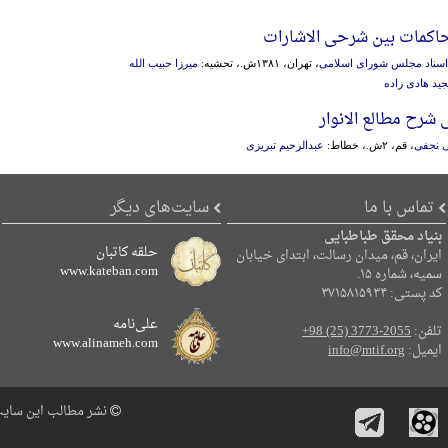
محاکمات بین شرحی الاشارات
ز اسناد مجلس شورای اسلامی
، تهران، ۱۳۸۱ش.، تحشیه:
میرزا حبیب الله
ید هادی زاده
ی شرح مطالع الانوار
ی نجفی
، قم، ۲ش.، خطاط:
عبدالرحیم تبریزی
تماس با ما
سایت‌های دیگر
بنیاد محقق طباطبایی
حلقه کاتبان
ایران، قم، میدان رسالت، ابتدای خیابان
www.kateban.com
سمیه، شماره ۱۵.
کد پستی: ۳۷۱۵۸۱۵۹۳۴
علی‌نامه
تلفن:
+98 (25) 3773-2055
www.alinameh.com
ایمیل:
info@mtif.org
نشر مطالب این سایت 